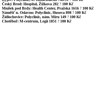
Český Brod: Hospital, Žižkova 282
?
100 Kč
Mníšek pod Brdy: Health Center, Pražská 1616
?
100 Kč
Náměšť n. Oslavou: Polyclinic, Husova 898
?
100 Kč
Židlochovice: Polyclinic, nám. Míru 149
?
100 Kč
Chotěboř: M-centrum, Legií 1851
?
100 Kč