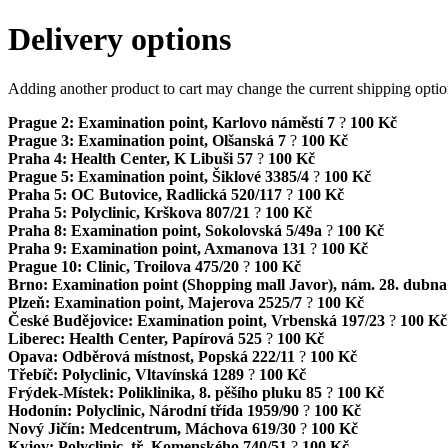
Delivery options
Adding another product to cart may change the current shipping opti
Prague 2: Examination point, Karlovo náměstí 7
?
100 Kč
Prague 3: Examination point, Olšanská 7
?
100 Kč
Praha 4: Health Center, K Libuši 57
?
100 Kč
Prague 5: Examination point, Šiklové 3385/4
?
100 Kč
Praha 5: OC Butovice, Radlická 520/117
?
100 Kč
Praha 5: Polyclinic, Krškova 807/21
?
100 Kč
Praha 8: Examination point, Sokolovská 5/49a
?
100 Kč
Praha 9: Examination point, Axmanova 131
?
100 Kč
Prague 10: Clinic, Troilova 475/20
?
100 Kč
Brno: Examination point (Shopping mall Javor), nám. 28. dubna
Plzeň: Examination point, Majerova 2525/7
?
100 Kč
České Budějovice: Examination point, Vrbenská 197/23
?
100 Kč
Liberec: Health Center, Papírová 525
?
100 Kč
Opava: Odběrová místnost, Popská 222/11
?
100 Kč
Třebíč: Polyclinic, Vltavínská 1289
?
100 Kč
Frýdek-Místek: Poliklinika, 8. pěšího pluku 85
?
100 Kč
Hodonín: Polyclinic, Národní třída 1959/90
?
100 Kč
Nový Jičín: Medcentrum, Máchova 619/30
?
100 Kč
Kyjov: Polyclinic, tř. Komenského 740/51
?
100 Kč