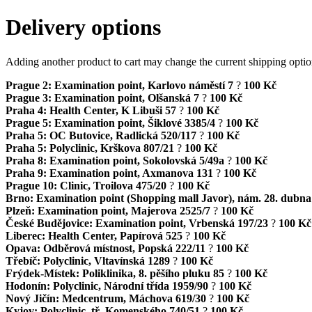
Delivery options
Adding another product to cart may change the current shipping opti
Prague 2: Examination point, Karlovo náměstí 7
?
100 Kč
Prague 3: Examination point, Olšanská 7
?
100 Kč
Praha 4: Health Center, K Libuši 57
?
100 Kč
Prague 5: Examination point, Šiklové 3385/4
?
100 Kč
Praha 5: OC Butovice, Radlická 520/117
?
100 Kč
Praha 5: Polyclinic, Krškova 807/21
?
100 Kč
Praha 8: Examination point, Sokolovská 5/49a
?
100 Kč
Praha 9: Examination point, Axmanova 131
?
100 Kč
Prague 10: Clinic, Troilova 475/20
?
100 Kč
Brno: Examination point (Shopping mall Javor), nám. 28. dubna
Plzeň: Examination point, Majerova 2525/7
?
100 Kč
České Budějovice: Examination point, Vrbenská 197/23
?
100 Kč
Liberec: Health Center, Papírová 525
?
100 Kč
Opava: Odběrová místnost, Popská 222/11
?
100 Kč
Třebíč: Polyclinic, Vltavínská 1289
?
100 Kč
Frýdek-Místek: Poliklinika, 8. pěšího pluku 85
?
100 Kč
Hodonín: Polyclinic, Národní třída 1959/90
?
100 Kč
Nový Jičín: Medcentrum, Máchova 619/30
?
100 Kč
Kyjov: Polyclinic, tř. Komenského 740/51
?
100 Kč