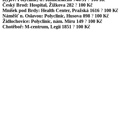
Český Brod: Hospital, Žižkova 282
?
100 Kč
Mníšek pod Brdy: Health Center, Pražská 1616
?
100 Kč
Náměšť n. Oslavou: Polyclinic, Husova 898
?
100 Kč
Židlochovice: Polyclinic, nám. Míru 149
?
100 Kč
Chotěboř: M-centrum, Legií 1851
?
100 Kč