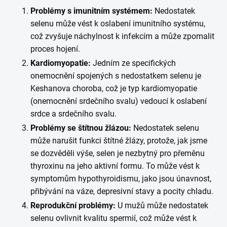
Problémy s imunitním systémem:
Nedostatek
selenu může vést k oslabení imunitního systému,
což zvyšuje náchylnost k infekcím a může zpomalit
proces hojení.
Kardiomyopatie:
Jedním ze specifických
onemocnění spojených s nedostatkem selenu je
Keshanova choroba, což je typ kardiomyopatie
(onemocnění srdečního svalu) vedoucí k oslabení
srdce a srdečního svalu.
Problémy se štítnou žlázou:
Nedostatek selenu
může narušit funkci štítné žlázy, protože, jak jsme
se dozvěděli výše, selen je nezbytný pro přeměnu
thyroxinu na jeho aktivní formu. To může vést k
symptomům hypothyroidismu, jako jsou únavnost,
přibývání na váze, depresivní stavy a pocity chladu.
Reprodukční problémy:
U mužů může nedostatek
selenu ovlivnit kvalitu spermií, což může vést k