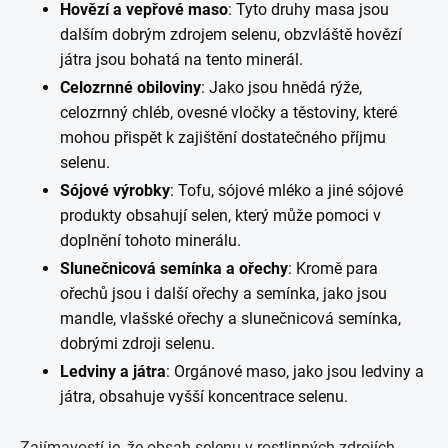
Hovězí a vepřové maso
: Tyto druhy masa jsou
dalším dobrým zdrojem selenu, obzvláště hovězí
játra jsou bohatá na tento minerál.
Celozrnné obiloviny
: Jako jsou hnědá rýže,
celozrnný chléb, ovesné vločky a těstoviny, které
mohou přispět k zajištění dostatečného příjmu
selenu.
Sójové výrobky
: Tofu, sójové mléko a jiné sójové
produkty obsahují selen, který může pomoci v
doplnění tohoto minerálu.
Slunečnicová semínka a ořechy
: Kromě para
ořechů jsou i další ořechy a semínka, jako jsou
mandle, vlašské ořechy a slunečnicová semínka,
dobrými zdroji selenu.
Ledviny a játra
: Orgánové maso, jako jsou ledviny a
játra, obsahuje vyšší koncentrace selenu.
Zajímavostí je, že obsah selenu v rostlinných zdrojích