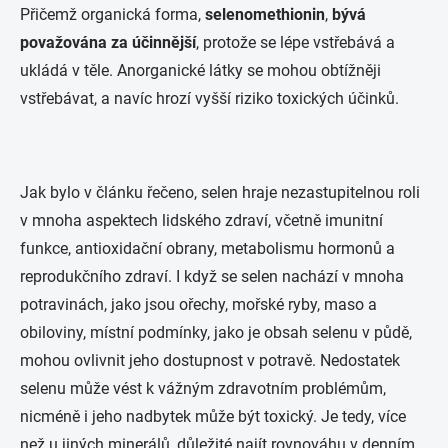
Přičemž organická forma,
selenomethionin
,
bývá
považována za
účinnější
, protože se lépe vstřebává a
ukládá v těle. Anorganické látky se mohou obtížněji
vstřebávat, a navíc hrozí vyšší riziko toxických účinků.
Jak bylo v článku řečeno, selen hraje nezastupitelnou roli
v mnoha aspektech lidského zdraví, včetně imunitní
funkce, antioxidační obrany, metabolismu hormonů a
reprodukčního zdraví. I když se selen nachází v mnoha
potravinách, jako jsou ořechy, mořské ryby, maso a
obiloviny, místní podmínky, jako je obsah selenu v půdě,
mohou ovlivnit jeho dostupnost v potravě. Nedostatek
selenu může vést k vážným zdravotním problémům,
nicméně i jeho nadbytek může být toxický. Je tedy, více
než u jiných minerálů, důležité najít rovnováhu v denním