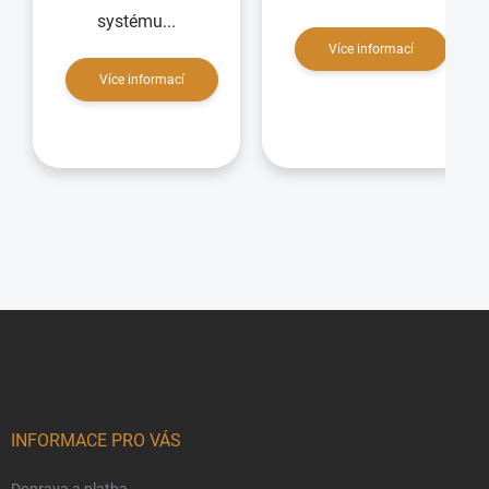
systému...
Více informací
Více informací
Zápatí
INFORMACE PRO VÁS