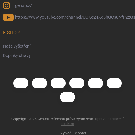
genx_cz/
https://www.youtube.com/channel/UCKd24Xo5hGCs8NfPZzQs
E-SHOP
Naše vyšetření
Doplňky stravy
Copyright 2026
GenX®
. Všechna práva vyhrazena.
Upravit nastavení
cookies
Vytvořil Shoptet