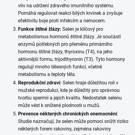
vliv na udržení zdravého imunitního systému.
Pomáhá regulovat reakci bílých krvinek a zvyšuje
efektivitu boje proti infekcím a nemocem.
Funkce štítné žlázy:
Selen je klíčový pro
metabolismus hormonů štítné žlázy. Je součástí
enzymů potřebných pro přeměnu primárního
hormonu štítné žlázy, thyroxinu (T4), na jeho
aktivnější formu, trijodthyronin (T3). Tyto hormony
regulují mnoho tělesných funkcí, včetně
metabolismu a teploty těla.
Reprodukční zdraví:
Selen hraje důležitou roli v
mužské reprodukci, kde je důležitý pro správnou
tvorbu spermií a jejich kvalitu. Nedostatek selenu
může vést k snížené plodnosti u mužů.
Prevence některých chronických onemocnění
:
Studie naznačují, že selen může pomoci snížit riziko
některých forem rakoviny, zejména rakoviny