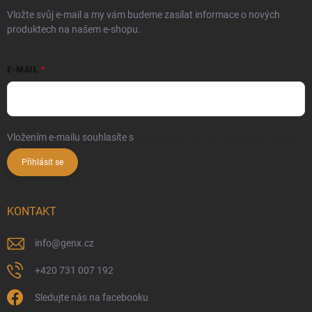
Vložte svůj e-mail a my vám budeme zasílat informace o nových
produktech na našem e-shopu.
E-MAIL
Vložením e-mailu souhlasíte s
podmínkami ochrany osobních údajů
Přihlásit se
KONTAKT
info
@
genx.cz
+420 731 007 192
Sledujte nás na facebooku