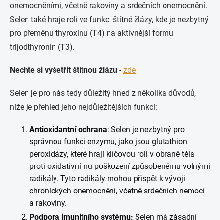
onemocněními, včetně rakoviny a srdečních onemocnění.
Selen také hraje roli ve funkci štítné žlázy, kde je nezbytný
pro přeměnu thyroxinu (T4) na aktivnější formu
trijodthyronin (T3).
Nechte si vyšetřit štítnou žlázu
-
zde
Selen je pro nás tedy důležitý hned z několika důvodů,
níže je přehled jeho nejdůležitějších funkcí:
Antioxidantní ochrana
: Selen je nezbytný pro
správnou funkci enzymů, jako jsou glutathion
peroxidázy, které hrají klíčovou roli v obraně těla
proti oxidativnímu poškození způsobenému volnými
radikály. Tyto radikály mohou přispět k vývoji
chronických onemocnění, včetně srdečních nemocí
a rakoviny.
Podpora imunitního systému:
Selen má zásadní