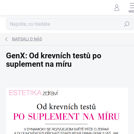
Přejít na obsah
Hledat
NAPSALI O NÁS
GenX: Od krevních testů po
suplement na míru