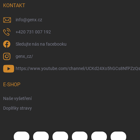
KONTAKT
info
@
genx.cz
+420 731 007 192
Sledujte nás na facebooku
genx_cz/
https://www.youtube.com/channel/UCKd24Xo5hGCs8NfPZzQs
E-SHOP
Naše vyšetření
Doplňky stravy