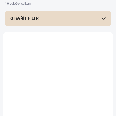
10
položek celkem
OTEVŘÍT FILTR
Výpis produktů
Laktózová intolerance
Analýza střevního
mikrobiomu
1 890 Kč
6 200 Kč
Do košíku
Detail