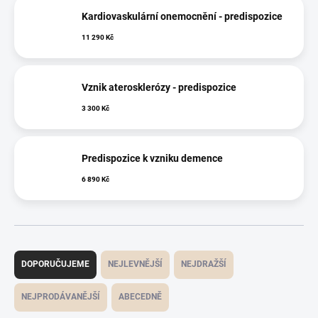
Kardiovaskulární onemocnění - predispozice
11 290 Kč
Vznik aterosklerózy - predispozice
3 300 Kč
Predispozice k vzniku demence
6 890 Kč
Řazení produktů
DOPORUČUJEME
NEJLEVNĚJŠÍ
NEJDRAŽŠÍ
NEJPRODÁVANĚJŠÍ
ABECEDNĚ