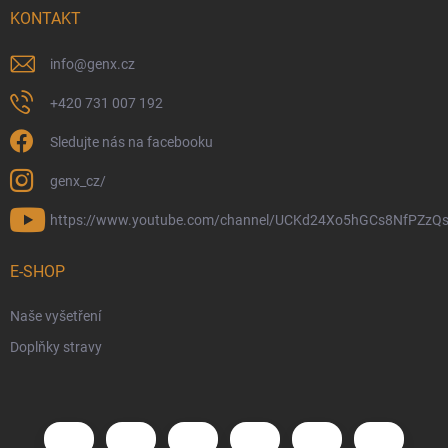
KONTAKT
info
@
genx.cz
+420 731 007 192
Sledujte nás na facebooku
genx_cz/
https://www.youtube.com/channel/UCKd24Xo5hGCs8NfPZzQs
E-SHOP
Naše vyšetření
Doplňky stravy