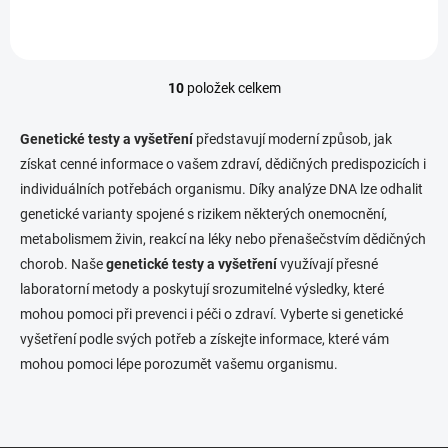
aktivitu enzymu, který
spondylitidy) a artritidy.Test
zpracovává bilirubin v
se provádí výtěrem...
játrech....
10
položek celkem
Ovládací prvky výpisu
Genetické testy a vyšetření
představují moderní způsob, jak
získat cenné informace o vašem zdraví, dědičných predispozicích i
individuálních potřebách organismu. Díky analýze DNA lze odhalit
genetické varianty spojené s rizikem některých onemocnění,
metabolismem živin, reakcí na léky nebo přenašečstvím dědičných
chorob. Naše
genetické testy a vyšetření
využívají přesné
laboratorní metody a poskytují srozumitelné výsledky, které
mohou pomoci při prevenci i péči o zdraví. Vyberte si genetické
vyšetření podle svých potřeb a získejte informace, které vám
mohou pomoci lépe porozumět vašemu organismu.