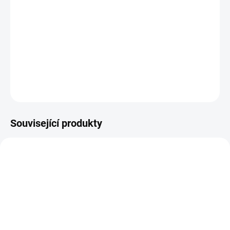
Typ vzorku:
Stěr z úst
Výsledek za:
2-4 týdny
Kde provést odběr:
z domova
DETAILNÍ INFORMACE
ZEPTAT SE
Související produkty