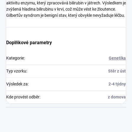
aktivitu enzymu, který zpracovává bilirubin v játrech. Výsledkem je
zvýšená hladina bilirubinu v krvi, což může vést ke žloutence.
Gilbertův syndrom je benigní stav, který obvykle nevyžaduje léčbu.
Doplňkové parametry
Kategorie
:
Genetika
Typ vzorku
:
Stěr z úst
Výsledek za
:
2-4 týdny
Kde provést odběr
:
z domova