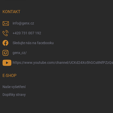
KONTAKT
info
@
genx.cz
+420 731 007 192
Sledujte nás na facebooku
genx_cz/
https://www.youtube.com/channel/UCKd24Xo5hGCs8NfPZzQs
E-SHOP
Naše vyšetření
Doplňky stravy