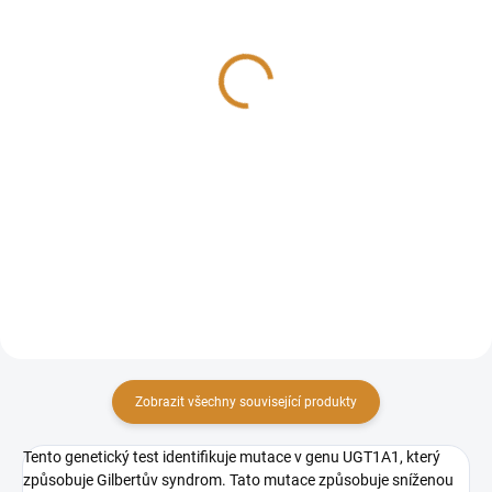
Laktózová intolerance
Potravinové intolerance
1 890 Kč
2 390 Kč
od
Do košíku
Detail
DNA test na laktózovou
Pomocí komplexního balíčku
intoleranci slouží k identifikaci
vyšetření senzitivity na
genetických predispozic k
potraviny zjistíte, zda jste
nesnášenlivosti laktózy. Tento
senzitivní na určité potraviny,
test analyzuje konkrétní geny,
úroveň senzitivity (IgG protilátek)
které ovlivňují schopnost těla...
a vhodné doporučení....
Zobrazit všechny související produkty
Tento genetický test identifikuje mutace v genu UGT1A1, který
způsobuje Gilbertův syndrom. Tato mutace způsobuje sníženou