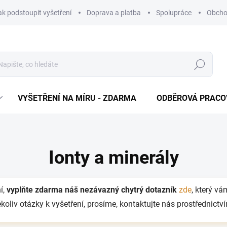
ak podstoupit vyšetření
Doprava a platba
Spolupráce
Obcho
Hledat
VYŠETŘENÍ NA MÍRU - ZDARMA
ODBĚROVÁ PRACO
Ionty a minerály
í,
vyplňte zdarma
náš nezávazný chytrý dotazník
zde
, který v
oliv otázky k vyšetření, prosíme, kontaktujte nás prostřednict