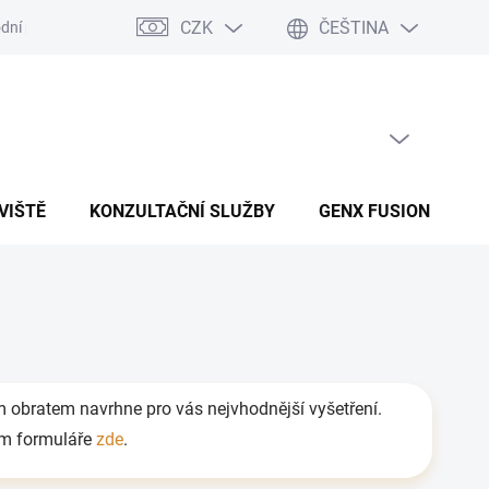
CZK
ČEŠTINA
dní podmínky
Podmínky ochrany osobních údajů
PRÁZDNÝ KOŠÍK
NÁKUPNÍ KOŠÍK
VIŠTĚ
KONZULTAČNÍ SLUŽBY
GENX FUSION
B
ám obratem navrhne pro vás nejvhodnější vyšetření.
vím formuláře
zde
.