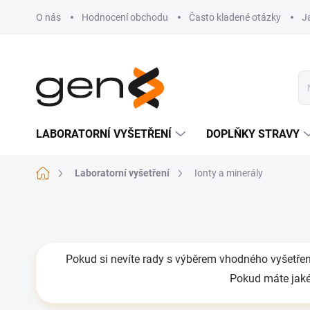
Přejít na obsah
O nás
Hodnocení obchodu
Často kladené otázky
J
LABORATORNÍ VYŠETŘENÍ
DOPLŇKY STRAVY
Domů
Laboratorní vyšetření
Ionty a minerály
Pokud si nevíte rady s výběrem vhodného vyšetřen
Pokud máte jakék