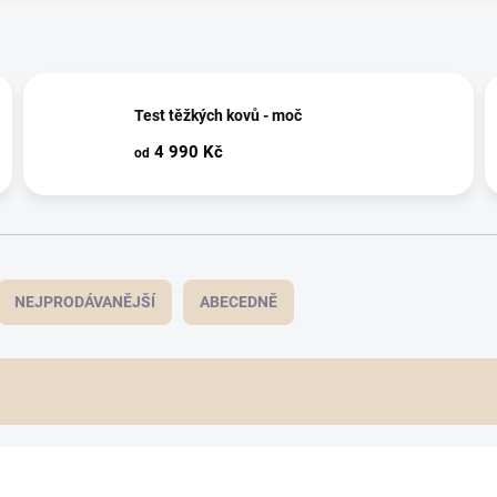
Test těžkých kovů - moč
4 990 Kč
od
NEJPRODÁVANĚJŠÍ
ABECEDNĚ