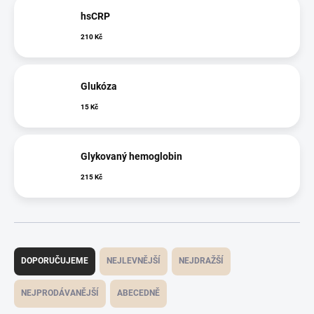
hsCRP
210 Kč
Glukóza
15 Kč
Glykovaný hemoglobin
215 Kč
Řazení produktů
DOPORUČUJEME
NEJLEVNĚJŠÍ
NEJDRAŽŠÍ
NEJPRODÁVANĚJŠÍ
ABECEDNĚ