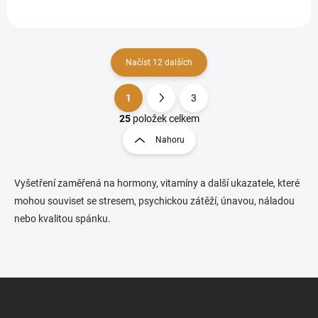
odhalit i skrytý nedostatek,
rozdíl od běžného CRP...
který se...
Načíst 12 dalších
1
3
Ovládací prvky výpisu
Stránkování
25
položek celkem
Nahoru
Vyšetření zaměřená na hormony, vitamíny a další ukazatele, které
mohou souviset se stresem, psychickou zátěží, únavou, náladou
nebo kvalitou spánku.
Zápatí