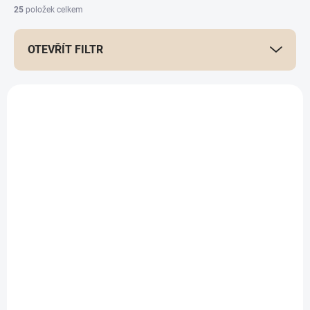
25
položek celkem
OTEVŘÍT FILTR
Výpis produktů
Kontrola štítné žlázy
Kontrola hormonů
945 Kč
395 Kč
od
od
Detail
Detail