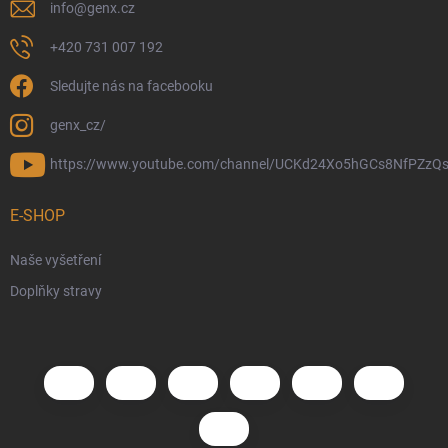
info
@
genx.cz
+420 731 007 192
Sledujte nás na facebooku
genx_cz/
https://www.youtube.com/channel/UCKd24Xo5hGCs8NfPZzQs
E-SHOP
Naše vyšetření
Doplňky stravy