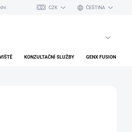
CZK
ČEŠTINA
dní podmínky
Podmínky ochrany osobních údajů
PRÁZDNÝ KOŠÍK
NÁKUPNÍ KOŠÍK
VIŠTĚ
KONZULTAČNÍ SLUŽBY
GENX FUSION
B
Přidat do košíku