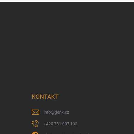
KONTAKT
info
@
genx.cz
+420 731 007 192