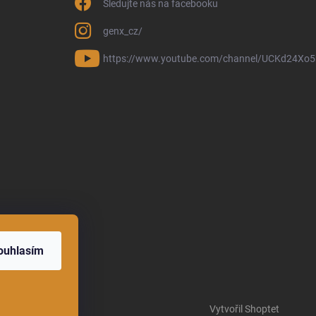
Sledujte nás na facebooku
genx_cz/
https://www.youtube.com/channel/UCKd24Xo
ouhlasím
Vytvořil Shoptet