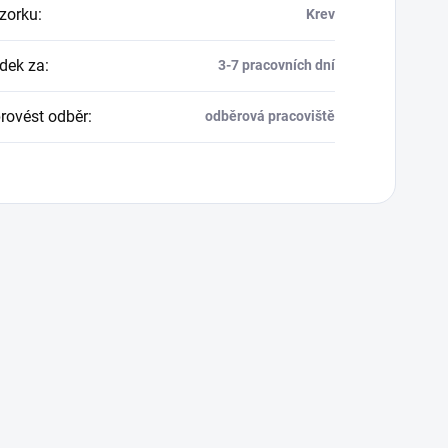
zorku
:
Krev
dek za
:
3-7 pracovních dní
rovést odběr
:
odběrová pracoviště