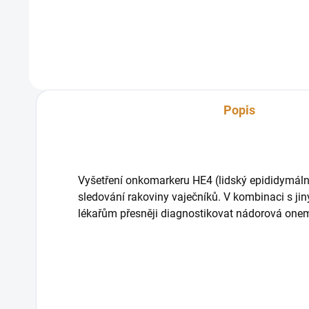
léčby rakoviny vaječníků a k detekci
používan
jejího návratu. Vyšetření onkomarkerů
ovariáln
z krve slouží pouze jako...
podezře
(vaječn
Popis
Vyšetření onkomarkeru HE4 (lidský epididymální 
sledování rakoviny vaječníků. V kombinaci s ji
lékařům přesněji diagnostikovat nádorová one