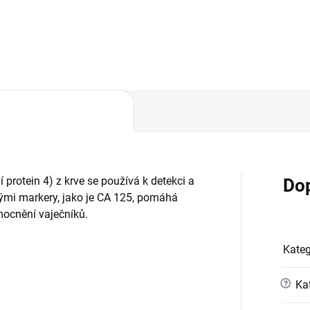
pro ženy, které se zaměřují na
ý k hodnocení rizika
preventivní péči a celkové zdra
ího karcinomu u žen s
lými adnexálními
íkovými) masami....
protein 4) z krve se používá k detekci a
Do
nými markery, jako je CA 125, pomáhá
mocnění vaječníků.
Kateg
?
Kat