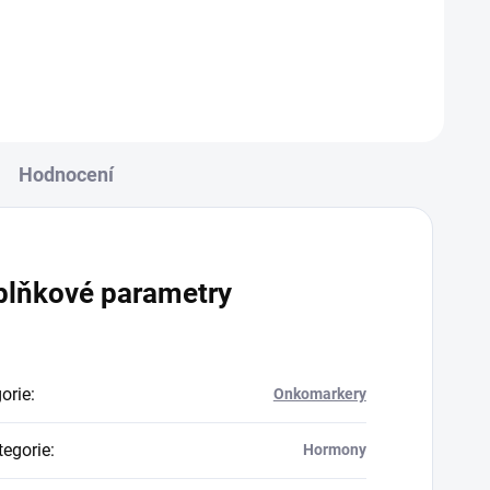
ví....
Hodnocení
plňkové parametry
orie
:
Onkomarkery
egorie
:
Hormony