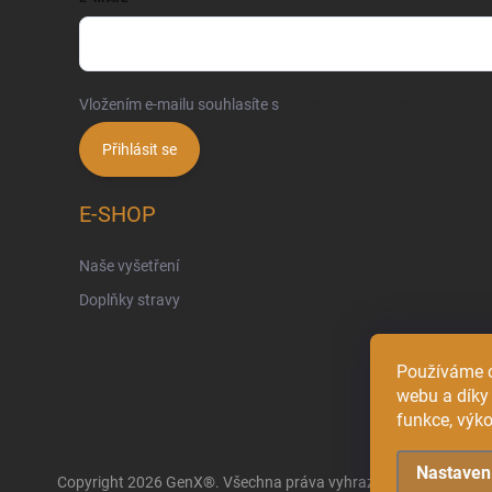
Vložením e-mailu souhlasíte s
podmínkami ochrany osobních
Přihlásit se
E-SHOP
Naše vyšetření
Doplňky stravy
Používáme c
webu a díky
funkce, výko
Nastaven
Copyright 2026
GenX®
. Všechna práva vyhrazena.
Upravit nast