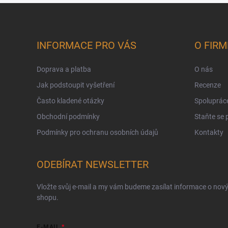
Zápatí
INFORMACE PRO VÁS
O FIRM
Doprava a platba
O nás
Jak podstoupit vyšetření
Recenze
Často kladené otázky
Spoluprác
Obchodní podmínky
Staňte se
Podmínky pro ochranu osobních údajů
Kontakty
ODEBÍRAT NEWSLETTER
Vložte svůj e-mail a my vám budeme zasílat informace o nov
shopu.
E-MAIL