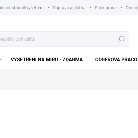
ak podstoupit vyšetření
Doprava a platba
Spolupráce
Obcho
Hledat
VYŠETŘENÍ NA MÍRU - ZDARMA
ODBĚROVÁ PRACO
661 Kč
Měrná cena:
ODBĚROVÁ PRACOVIŠTĚ
−
+