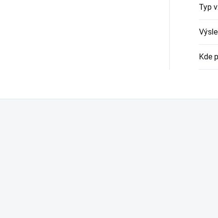
Typ v
Výsle
Kde p