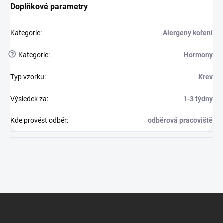
Doplňkové parametry
Kategorie
:
Alergeny koření
?
Kategorie
:
Hormony
Typ vzorku
:
Krev
Výsledek za
:
1-3 týdny
Kde provést odběr
:
odběrová pracoviště
Zápatí