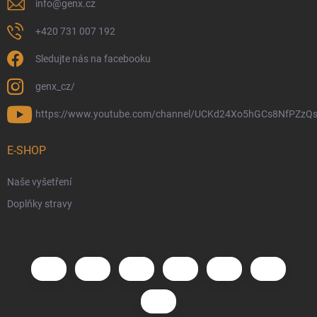
info
@
genx.cz
+420 731 007 192
Sledujte nás na facebooku
genx_cz/
https://www.youtube.com/channel/UCKd24Xo5hGCs8NfPZzQs
E-SHOP
Naše vyšetření
Doplňky stravy