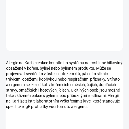
Typ vzorku:
Krev
Výsledek za:
1-3 týdny
Kde provést odběr:
odběrová pracoviště
DETAILNÍ INFORMACE
ZEPTAT SE
Alergie na Kari je reakce imunitního systému na rostlinné bílkoviny
obsažené v koření, bylině nebo bylinném produktu. Může se
projevovat svěděním v ústech, otokem rtů, pálením sliznic,
trávicími obtížemi, kopřivkou nebo respiračními příznaky. S tímto
alergenem se lze setkat v kořenících směsích, čajích, doplňcích
stravy, omáčkách i hotových jídlech. U citlivých osob jsou možné
také zkřížené reakce s pylem nebo příbuznými rostlinami. Alergii
na Kari lze zjistit laboratorním vyšetřením z krve, které stanovuje
specifické IgE protilátky vůči tomuto alergenu.