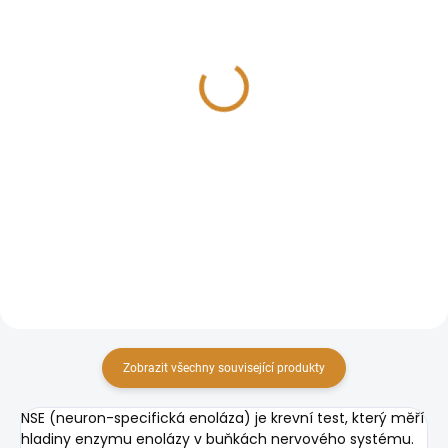
S-100
SCC
588 Kč
1 120 Kč
Do košíku
Do košíku
S-100 je krevní test, který měří
SCC (antigen dlaždicobuněčného
hladinu proteinu S-100, jenž se
karcinomu) je krevní test, který
nachází v buňkách nervového
měří hladinu antigenu spojeného
systému a melanocytů. Vyšetření
s dlaždicobuněčnými karcinomy.
onkomarkerů z krve slouží pouze
Vyšetření onkomarkerů z krve
jako orientační a...
slouží pouze jako...
Zobrazit všechny související produkty
NSE (neuron-specifická enoláza) je krevní test, který měří
hladiny enzymu enolázy v buňkách nervového systému.