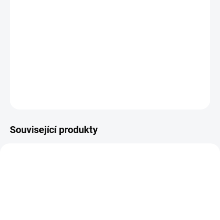
metody), k přesnému zhodnocení vašeho zdravotního stavu.
Typ vzorku:
Krev
Výsledek za:
3-7 pracovních dní
Kde provést odběr:
odběrová pracoviště
DETAILNÍ INFORMACE
ZEPTAT SE
Související produkty