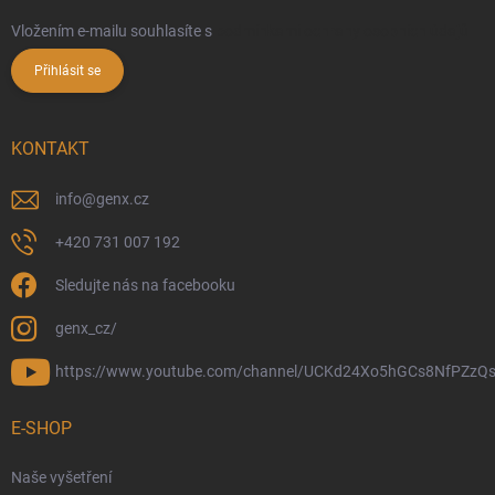
Vložením e-mailu souhlasíte s
podmínkami ochrany osobních údajů
Přihlásit se
KONTAKT
info
@
genx.cz
+420 731 007 192
Sledujte nás na facebooku
genx_cz/
https://www.youtube.com/channel/UCKd24Xo5hGCs8NfPZzQs
E-SHOP
Naše vyšetření