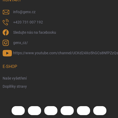
info
@
genx.cz
+420 731 007 192
Sledujte nás na facebooku
genx_cz/
https://www.youtube.com/channel/UCKd24Xo5hGCs8NfPZzQs
E-SHOP
Naše vyšetření
Doplňky stravy