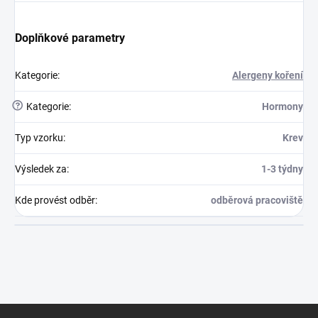
Doplňkové parametry
Kategorie
:
Alergeny koření
?
Kategorie
:
Hormony
Typ vzorku
:
Krev
Výsledek za
:
1-3 týdny
Kde provést odběr
:
odběrová pracoviště
Zápatí