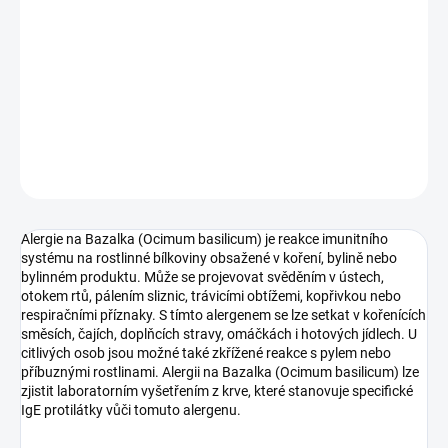
Typ vzorku:
Krev
Výsledek za:
1-3 týdny
Kde provést odběr:
odběrová pracoviště
DETAILNÍ INFORMACE
ZEPTAT SE
Alergie na Bazalka (Ocimum basilicum) je reakce imunitního
systému na rostlinné bílkoviny obsažené v koření, bylině nebo
bylinném produktu. Může se projevovat svěděním v ústech,
otokem rtů, pálením sliznic, trávicími obtížemi, kopřivkou nebo
respiračními příznaky. S tímto alergenem se lze setkat v kořenících
směsích, čajích, doplňcích stravy, omáčkách i hotových jídlech. U
citlivých osob jsou možné také zkřížené reakce s pylem nebo
příbuznými rostlinami. Alergii na Bazalka (Ocimum basilicum) lze
zjistit laboratorním vyšetřením z krve, které stanovuje specifické
IgE protilátky vůči tomuto alergenu.