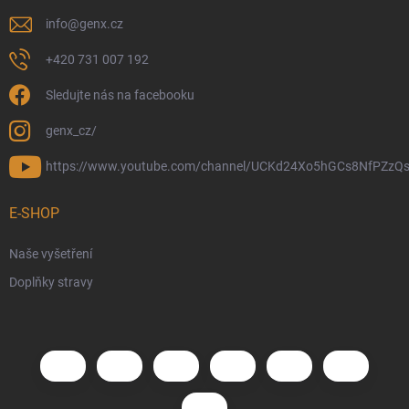
info
@
genx.cz
+420 731 007 192
Sledujte nás na facebooku
genx_cz/
https://www.youtube.com/channel/UCKd24Xo5hGCs8NfPZzQs
E-SHOP
Naše vyšetření
Doplňky stravy