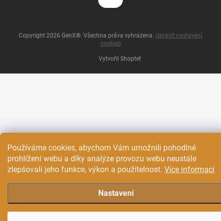
Copyright 2026
GenX®
. Všechna práva vyhrazena.
Upravit nastavení
cookies
Vytvořil Shoptet
Používáme cookies, abychom Vám umožnili pohodlné
prohlížení webu a díky analýze provozu webu neustále
zlepšovali jeho funkce, výkon a použitelnost.
Více informací
Nastavení