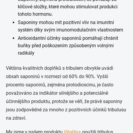
klíčové složky, které mohou stimulovat produkci
tohoto hormonu.
Saponiny mohou mít pozitivní vliv na imunitní
systém díky svým imunomodulačním vlastnostem
Antioxidantní účinky saponinů pomáhají chránit
buňky před poškozením způsobeným volnými
radikály
Většina kvalitních doplňků s tribulem obvykle uvádí
obsah saponinů v rozmezí od 60% do 90%. Vyšší
procento saponinů, zejména protodioscinu, je často
považováno za indikátor silnějšího a potenciálně
účinnějšího produktu, protože se věří, že právě saponiny
jsou zodpovědné za mnoho z pozitivních účinků tribulusu
na zdraví.
My jsme v našem produktu
Vitality+
použili tribulus