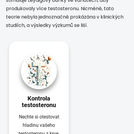
stimuluje Leydigovy buňky ve varlatech, aby
produkovaly více testosteronu. Nicméně, tato
teorie nebyla jednoznačně prokázána v klinických
studiích, a výsledky výzkumů se liší.
Kontrola
testosteronu
Nechte si otestovat
hladinu vašeho
testosteronu z krve.