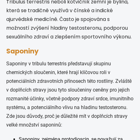
Tribulus terrestris neboli kotvičník zemní je bylina,
která se tradičně využívá v čínské a indické
ajurvédské medicíně. Často je spojována s
možností zvýšení hladiny testosteronu, podporou
sexuálního zdraví a zlepšením sportovního výkonu.
Saponiny
Saponiny v tribulu terrestris představují skupinu
chemických sloučenin, které hrají klíčovou roli v
potenciálních zdravotních přínosech této rostliny. Zvláště
v doplňcích stravy jsou tyto sloučeniny ceněny pro jejich
rozmanité účinky, včetně podpory zdraví srdce, imunitního
systému, a potenciálního vlivu na hladinu testosteronu.
Zde jsou důvody, proč je důležité mít v doplňcích stravy
velké množství saponinů:
Saponiny, zejména protodioscin, se považují za