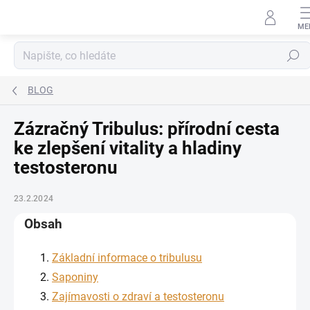
Přejít na obsah
Hledat
BLOG
Zázračný Tribulus: přírodní cesta
ke zlepšení vitality a hladiny
testosteronu
23.2.2024
Obsah
Základní informace o tribulusu
Saponiny
Zajímavosti o zdraví a testosteronu