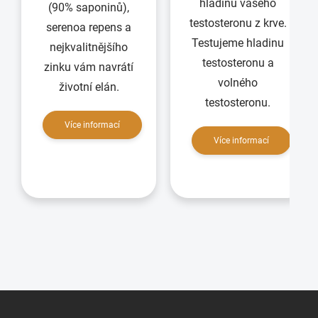
hladinu vašeho
(90% saponinů),
testosteronu z krve.
serenoa repens a
Testujeme hladinu
nejkvalitnějšího
testosteronu a
zinku vám navrátí
volného
životní elán.
testosteronu.
Více informací
Více informací
Zápatí