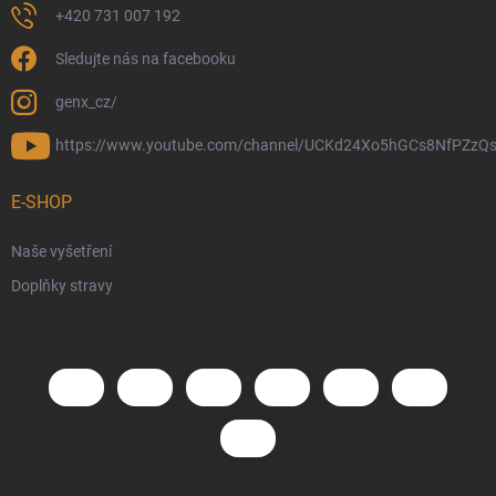
+420 731 007 192
Sledujte nás na facebooku
genx_cz/
https://www.youtube.com/channel/UCKd24Xo5hGCs8NfPZzQs
E-SHOP
Naše vyšetření
Doplňky stravy