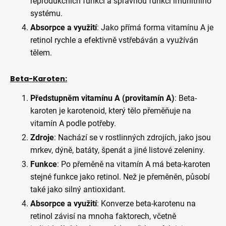
reprodukčních funkcí a správnou funkci imunitního
systému.
Absorpce a využití
: Jako přímá forma vitamínu A je
retinol rychle a efektivně vstřebáván a využíván
tělem.
Beta-Karoten:
Předstupněm vitamínu A (provitamín A)
: Beta-
karoten je karotenoid, který tělo přeměňuje na
vitamín A podle potřeby.
Zdroje
: Nachází se v rostlinných zdrojích, jako jsou
mrkev, dýně, batáty, špenát a jiné listové zeleniny.
Funkce
: Po přeměně na vitamín A má beta-karoten
stejné funkce jako retinol. Než je přeměněn, působí
také jako silný antioxidant.
Absorpce a využití
: Konverze beta-karotenu na
retinol závisí na mnoha faktorech, včetně