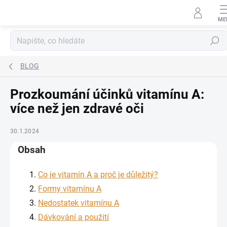
Přejít na obsah
Hledat
BLOG
Prozkoumání účinků vitamínu A:
více než jen zdravé oči
30.1.2024
Obsah
Co je vitamín A a proč je důležitý?
Formy vitamínu A
Nedostatek vitamínu A
Dávkování a použití