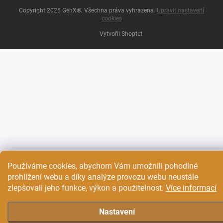
Copyright 2026
GenX®
. Všechna práva vyhrazena.
Upravit nastavení
cookies
Vytvořil Shoptet
Používáme cookies, abychom Vám umožnili pohodlné
prohlížení webu a díky analýze provozu webu neustále
zlepšovali jeho funkce, výkon a použitelnost.
Více informací
Nastavení