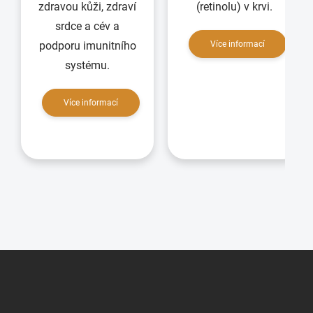
zdravou kůži, zdraví
(retinolu) v krvi.
srdce a cév a
podporu imunitního
Více informací
systému.
Více informací
Zápatí