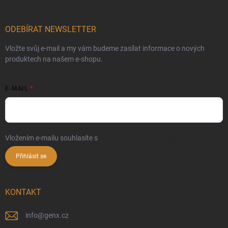
ODEBÍRAT NEWSLETTER
Vložte svůj e-mail a my vám budeme zasílat informace o nových
produktech na našem e-shopu.
E-MAIL
Vložením e-mailu souhlasíte s
podmínkami ochrany osobních údajů
Přihlásit se
KONTAKT
info
@
genx.cz