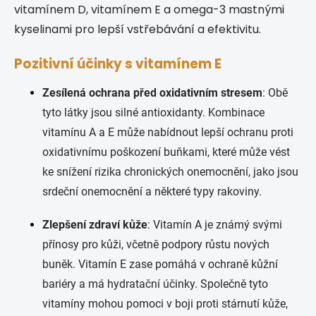
vitamínem D, vitamínem E a omega-3 mastnými
kyselinami pro lepší vstřebávání a efektivitu.
Pozitivní účinky s vitamínem E
Zesílená ochrana před oxidativním stresem
: Obě
tyto látky jsou silné antioxidanty. Kombinace
vitamínu A a E může nabídnout lepší ochranu proti
oxidativnímu poškození buňkami, které může vést
ke snížení rizika chronických onemocnění, jako jsou
srdeční onemocnění a některé typy rakoviny.
Zlepšení zdraví kůže
: Vitamín A je známý svými
přínosy pro kůži, včetně podpory růstu nových
buněk. Vitamín E zase pomáhá v ochraně kůžní
bariéry a má hydratační účinky. Společně tyto
vitamíny mohou pomoci v boji proti stárnutí kůže,