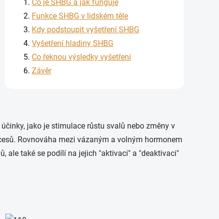
Co je SHBG a jak funguje
Funkce SHBG v lidském těle
Kdy podstoupit vyšetření SHBG
Vyšetření hladiny SHBG
Co řeknou výsledky vyšetření
Závěr
účinky, jako je stimulace růstu svalů nebo změny v
 procesů. Rovnováha mezi vázaným a volným hormonem
le také se podílí na jejich "aktivaci" a "deaktivaci"