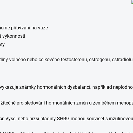
měrné přibývání na váze
ké výkonnosti
my
iny volného nebo celkového testosteronu, estrogenu, estradiol
 vykazuje známky hormonálních dysbalancí, například neplodno
e užitečné pro sledování hormonálních změn u žen během menop
cí
: Vyšší nebo nižší hladiny SHBG mohou souviset s inzulinovou r