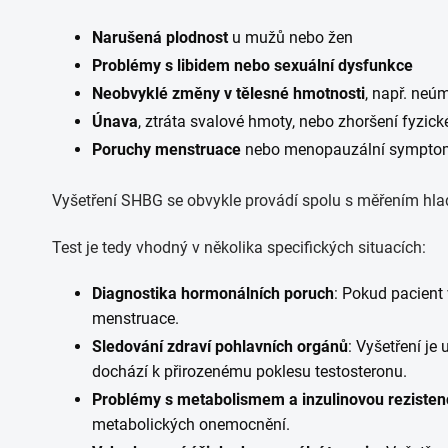
Narušená plodnost
u mužů nebo žen
Problémy s libidem nebo sexuální dysfunkce
Neobvyklé změny v tělesné hmotnosti
, např. neú
Únava
, ztráta svalové hmoty, nebo zhoršení fyzic
Poruchy menstruace
nebo menopauzální sympto
Vyšetření SHBG se obvykle provádí spolu s měřením hlad
Test je tedy vhodný v několika specifických situacích:
Diagnostika hormonálních poruch
: Pokud pacient
menstruace.
Sledování zdraví pohlavních orgánů
: Vyšetření j
dochází k přirozenému poklesu testosteronu.
Problémy s metabolismem a inzulinovou rezisten
metabolických onemocnění.