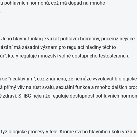
vitu pohlavních hormonů, což má dopad na mnoho
.
 Jeho hlavní funkcí je vázat pohlavní hormony, přičemž nejvíce
vázání má zásadní význam pro regulaci hladiny těchto
ár", který reguluje množství volně dostupného testosteronu a
 se "neaktivním", což znamená, že nemůže vyvolávat biologické 
á přímý vliv na růst svalů, sexuální funkce a mnoho dalších
 zdraví. SHBG nejen že reguluje dostupnost pohlavních hormonů, a
é fyziologické procesy v těle. Kromě svého hlavního úkolu vázání