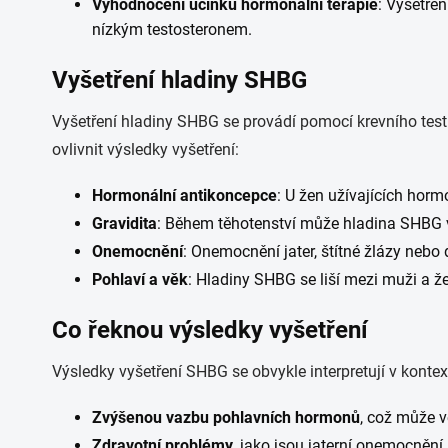
Vyhodnocení účinku hormonální terapie
: Vyšetře
nízkým testosteronem.
Vyšetření hladiny SHBG
Vyšetření hladiny SHBG se provádí pomocí krevního testu.
ovlivnit výsledky vyšetření:
Hormonální antikoncepce
: U žen užívajících hor
Gravidita
: Během těhotenství může hladina SHBG v
Onemocnění
: Onemocnění jater, štítné žlázy neb
Pohlaví a věk
: Hladiny SHBG se liší mezi muži a 
Co řeknou výsledky vyšetření
Výsledky vyšetření SHBG se obvykle interpretují v kon
Zvýšenou vazbu pohlavních hormonů
, což může v
Zdravotní problémy
, jako jsou jaterní onemocnění