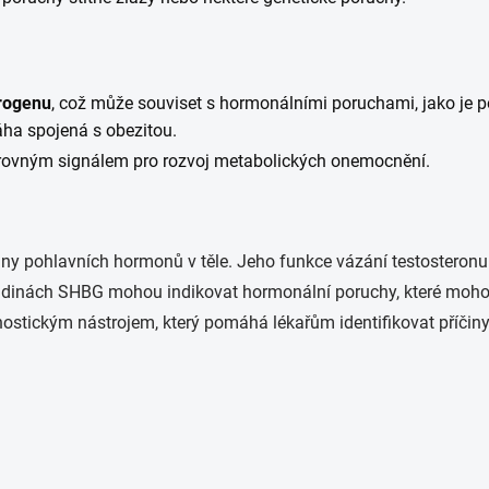
trogenu
, což může souviset s hormonálními poruchami, jako je 
ha spojená s obezitou.
arovným signálem pro rozvoj metabolických onemocnění.
adiny pohlavních hormonů v těle. Jeho funkce vázání testostero
adinách SHBG mohou indikovat hormonální poruchy, které mohou
nostickým nástrojem, který pomáhá lékařům identifikovat příčin