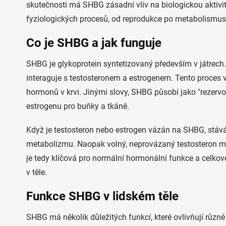
skutečnosti má SHBG zásadní vliv na biologickou akti
fyziologických procesů, od reprodukce po metabolismus
Co je SHBG a jak funguje
SHBG je glykoprotein syntetizovaný především v játrech.
interaguje s testosteronem a estrogenem. Tento proces 
hormonů v krvi. Jinými slovy, SHBG působí jako "rezervo
estrogenu pro buňky a tkáně.
Když je testosteron nebo estrogen vázán na SHBG, stává
metabolizmu. Naopak volný, neprovázaný testosteron m
je tedy klíčová pro normální hormonální funkce a celkové
v těle.
Funkce SHBG v lidském těle
SHBG má několik důležitých funkcí, které ovlivňují různ