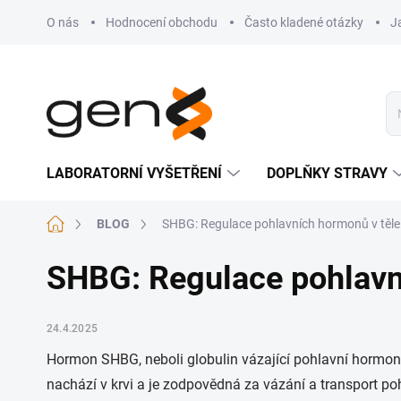
Přejít na obsah
O nás
Hodnocení obchodu
Často kladené otázky
J
LABORATORNÍ VYŠETŘENÍ
DOPLŇKY STRAVY
Domů
BLOG
SHBG: Regulace pohlavních hormonů v těle
SHBG: Regulace pohlavn
24.4.2025
Hormon SHBG, neboli globulin vázající pohlavní hormony 
nachází v krvi a je zodpovědná za vázání a transport p