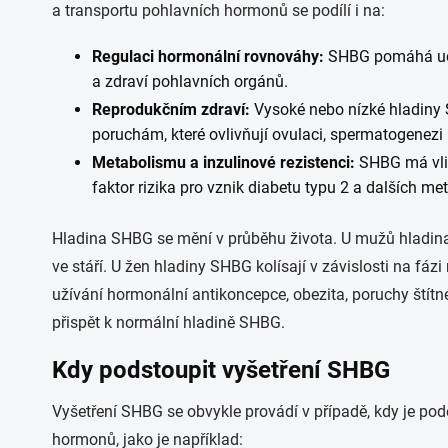
a transportu pohlavních hormonů se podílí i na:
Regulaci hormonální rovnováhy:
SHBG pomáhá udrž
a zdraví pohlavních orgánů.
Reprodukčním zdraví:
Vysoké nebo nízké hladiny 
poruchám, které ovlivňují ovulaci, spermatogenezi 
Metabolismu a inzulinové rezistenci:
SHBG má vliv
faktor rizika pro vznik diabetu typu 2 a dalších m
Hladina SHBG se mění v průběhu života. U mužů hladina 
ve stáří. U žen hladiny SHBG kolísají v závislosti na f
užívání hormonální antikoncepce, obezita, poruchy štítn
přispět k normální hladině SHBG.
Kdy podstoupit vyšetření SHBG
Vyšetření SHBG se obvykle provádí v případě, kdy je p
hormonů, jako je například: