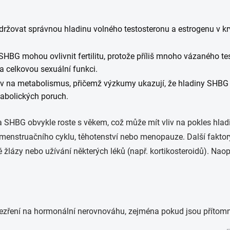
ovat správnou hladinu volného testosteronu a estrogenu v krv
SHBG mohou ovlivnit fertilitu, protože příliš mnoho vázaného 
a celkovou sexuální funkci.
 na metabolismus, přičemž výzkumy ukazují, že hladiny SHBG mo
etabolických poruch.
SHBG obvykle roste s věkem, což může mít vliv na pokles hladi
ázi menstruačního cyklu, těhotenství nebo menopauze. Další fakt
é žlázy nebo užívání některých léků (např. kortikosteroidů). Nao
odezření na hormonální nerovnováhu, zejména pokud jsou příto