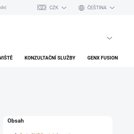
CZK
ČEŠTINA
dní podmínky
Podmínky ochrany osobních údajů
PRÁZDNÝ KOŠÍK
NÁKUPNÍ KOŠÍK
VIŠTĚ
KONZULTAČNÍ SLUŽBY
GENX FUSION
B
Obsah