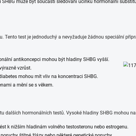
ní SHBG může být součástí sledování účinků hormonální substit
 Tento test je jednoduchý a nevyžaduje žádnou speciální přípravu
monální antikoncepci mohou být hladiny SHBG vyšší.
ýrazně vzrůst.
o diabetes mohou mít vliv na koncentraci SHBG.
ženami a mění se s věkem.
textu dalších hormonálních testů. Vysoké hladiny SHBG mohou n
ést k nižším hladinám volného testosteronu nebo estrogenu.
, poruchy štítné žlázy nebo některé genetické poruchy.