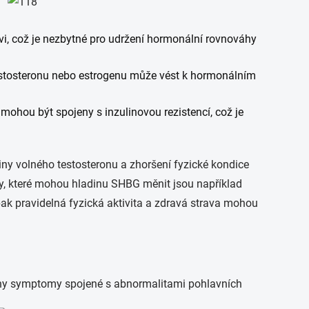
i, což je nezbytné pro udržení hormonální rovnováhy
testosteronu nebo estrogenu může vést k hormonálním
hou být spojeny s inzulinovou rezistencí, což je
ny volného testosteronu a zhoršení fyzické kondice
ory, které mohou hladinu SHBG měnit jsou například
pak pravidelná fyzická aktivita a zdravá strava mohou
mny symptomy spojené s abnormalitami pohlavních