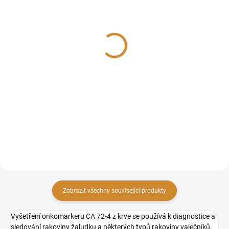
Chromogranin A
CEA
320 Kč
350 Kč
Do košíku
Do košíku
Chromogranin A je krevní test,
Vyšetření onkomarkeru CEA
který měří hladinu specifického
(karcinoembryonální antigen) z
proteinu vylučovaného
krve se používá k diagnostice a
neuroendokrinními buňkami.
sledování některých druhů
Zvýšené hodnoty mohou
rakoviny, zejména rakoviny
naznačovat přítomnost
tlustého střeva a konečníku....
neuroendokrinních...
Zobrazit všechny související produkty
Vyšetření onkomarkeru CA 72-4 z krve se používá k diagnostice a
sledování rakoviny žaludku a některých typů rakoviny vaječníků.