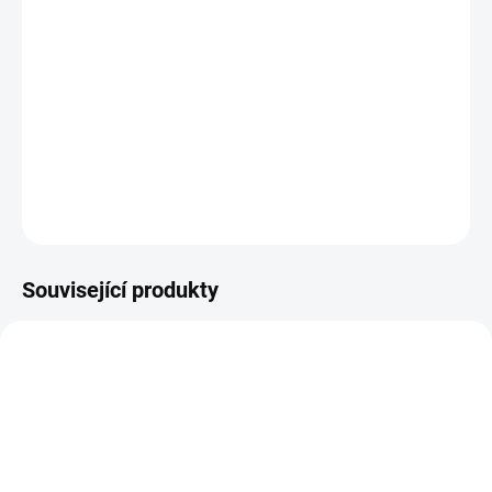
metody), k přesnému zhodnocení vašeho zdravotního stavu.
Typ vzorku:
Krev
Výsledek za:
3-7 pracovních dní
Kde provést odběr:
odběrová pracoviště
DETAILNÍ INFORMACE
ZEPTAT SE
Související produkty