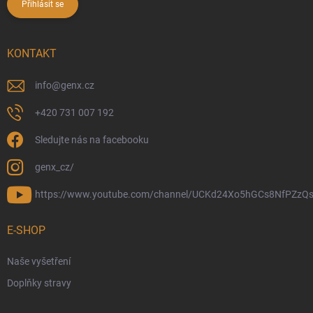
Přihlásit se
KONTAKT
info
@
genx.cz
+420 731 007 192
Sledujte nás na facebooku
genx_cz/
https://www.youtube.com/channel/UCKd24Xo5hGCs8NfPZzQs
E-SHOP
Naše vyšetření
Doplňky stravy