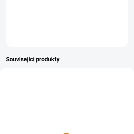
Typ vzorku:
Krev
Výsledek za:
3-7 pracovních dní
Kde provést odběr:
odběrová pracoviště
DETAILNÍ INFORMACE
ZEPTAT SE
Související produkty
IgM protilátky
IgE protilátky