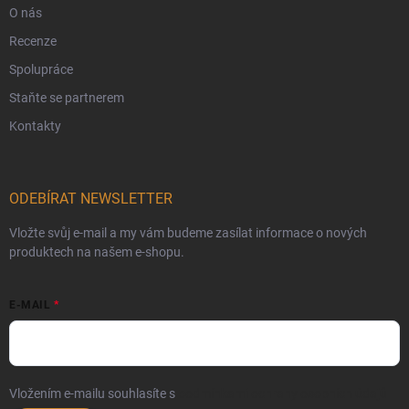
O nás
Recenze
Spolupráce
Staňte se partnerem
Kontakty
ODEBÍRAT NEWSLETTER
Vložte svůj e-mail a my vám budeme zasílat informace o nových
produktech na našem e-shopu.
E-MAIL
Vložením e-mailu souhlasíte s
podmínkami ochrany osobních údajů