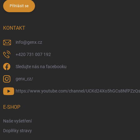
Přihlásit se
KONTAKT
info
@
genx.cz
+420 731 007 192
Sledujte nás na facebooku
genx_cz/
https://www.youtube.com/channel/UCKd24Xo5hGCs8NfPZzQs
E-SHOP
Naše vyšetření
Doplňky stravy