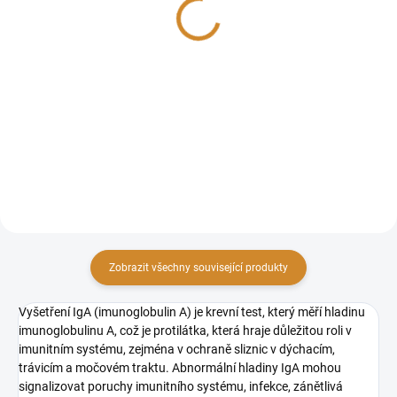
220 Kč
404 Kč
Do košíku
Do košíku
Vyšetření IgM (imunoglobulin M)
Vyšetření IgE (imunoglobulin E) je
je krevní test, který měří hladinu
krevní test, který měří hladinu
imunoglobulinu M, což je
imunoglobulinu E, protilátky
protilátka, která se tvoří jako první
spojené s alergickými reakcemi a
při akutní infekci a je klíčová pro
obrannými mechanismy proti
počáteční...
parazitům....
Zobrazit všechny související produkty
Vyšetření IgA (imunoglobulin A) je krevní test, který měří hladinu
imunoglobulinu A, což je protilátka, která hraje důležitou roli v
imunitním systému, zejména v ochraně sliznic v dýchacím,
trávicím a močovém traktu. Abnormální hladiny IgA mohou
signalizovat poruchy imunitního systému, infekce, zánětlivá