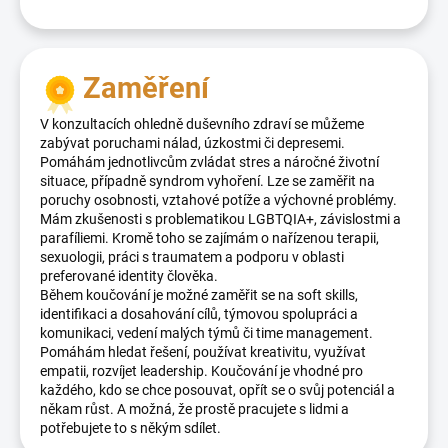
Zaměření
V konzultacích ohledně duševního zdraví se můžeme
zabývat poruchami nálad, úzkostmi či depresemi.
Pomáhám jednotlivcům zvládat stres a náročné životní
situace, případně syndrom vyhoření. Lze se zaměřit na
poruchy osobnosti, vztahové potíže a výchovné problémy.
Mám zkušenosti s problematikou LGBTQIA+, závislostmi a
parafíliemi. Kromě toho se zajímám o nařízenou terapii,
sexuologii, práci s traumatem a podporu v oblasti
preferované identity člověka.
Během koučování je možné zaměřit se na soft skills,
identifikaci a dosahování cílů, týmovou spolupráci a
komunikaci, vedení malých týmů či time management.
Pomáhám hledat řešení, používat kreativitu, využívat
empatii, rozvíjet leadership. Koučování je vhodné pro
každého, kdo se chce posouvat, opřít se o svůj potenciál a
někam růst. A možná, že prostě pracujete s lidmi a
potřebujete to s někým sdílet.