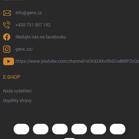
info
@
genx.cz
+420 731 007 192
Sledujte nás na facebooku
genx_cz/
https://www.youtube.com/channel/UCKd24Xo5hGCs8NfPZzQs
E-SHOP
Naše vyšetření
Doplňky stravy