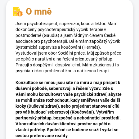
O mně
Jsem psychoterapeut, supervizor, kouč a lektor. Mám
dokončený psychoterapeutický výcvik Terapie v
postmoderně (Gaudia) a jsem řádným členem České
asociace pro psychoterapii. Dále mám započatý výcvik
Systemická supervize a koučování (Hermés).
Vystudoval jsem obor Sociální práce. Můj způsob práce
se opírá o narativní a na řešení orientovaný přístup.
Pracuji s dospělými i dospívajícími. Mám zkušenosti i s
psychiatrickou problematikou a nařízenou terapií.
Konzultace se mnou jsou šité na míru a mají přispět k
duševní pohodě, seberozvoji a řešení výzev.
Zde s
Vámi mohu konzultovat Vaše psychické zdraví, abyste
se mohli snáze rozhodnout, kudy směřovat vaše další
kroky (Duševní zdraví), nebo projednat stanovení cílů
pro váš budoucí seberozvoj (Koučování). Vytvářím
partnerský přístup, bezpečné a nehodnotící prostředí.
V konzultacích dávám klientovi prostor na péči o
vlastní potřeby. Společně se budeme snažit vydat se
cestou preferované reality.