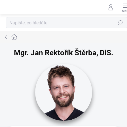
Přejít na obsah
Hledat
Domů
Mgr. Jan Rektořík Štěrba, DiS.