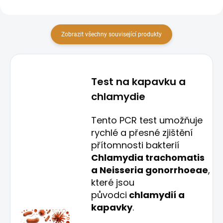
Zobrazit všechny související produkty
Test na kapavku a
chlamydie
Tento PCR test umožňuje
rychlé a přesné zjištění
přítomnosti bakterií
Chlamydia trachomatis
a Neisseria gonorrhoeae
,
které jsou
původci
chlamydií a
kapavky
.