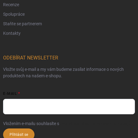
Recenze
Spolupráce
Staňte se partnerem
Kontakty
ODEBÍRAT NEWSLETTER
Vložte svůj e-mail a my vám budeme zasílat informace o nových
produktech na našem e-shopu.
E-MAIL
Vložením e-mailu souhlasíte s
podmínkami ochrany osobních údajů
Přihlásit se