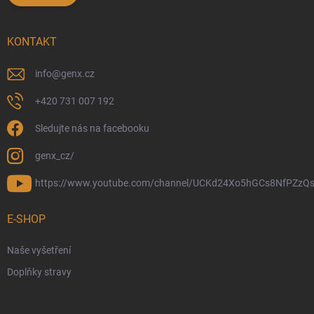
KONTAKT
info
@
genx.cz
+420 731 007 192
Sledujte nás na facebooku
genx_cz/
https://www.youtube.com/channel/UCKd24Xo5hGCs8NfPZzQs
E-SHOP
Naše vyšetření
Doplňky stravy