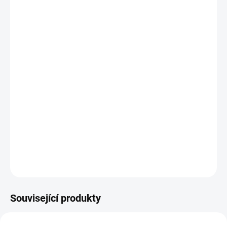
U směsných vzorků nelze určit místo průkazu
infekce (moč, rektum nebo ústa). Tato skutečnost
však nemá vliv na případnou léčbu při pozitivním
výsledku!
Diskrétní odběr na odběrovém pracovišti
- odběrové místo
si vyberete po přidání vyšetření v košíku
Možný odběr pouze z moče
Typ vzorku:
Moč, Výtěr z rekta, Výter z úst
Výsledek za:
2-4 pracovní dny
DETAILNÍ INFORMACE
ZEPTAT SE
Související produkty