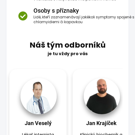
Osoby s příznaky
Lidé, kteří zaznamenávají jakékoli symptomy spojené s
chlamyidiemi či kapavkou
Náš tým odborníků
je tu vždy pro vás
Jan Veselý
Jan Krajíček
Lékař internista
Klinický biochemik a