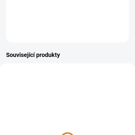
Kde provést odběr:
odběrová pracoviště
DETAILNÍ INFORMACE
ZEPTAT SE
Související produkty
Homa indexy (HOMA-IR
Vyšetření cukrovky
a HOMA-β)
325 Kč
od