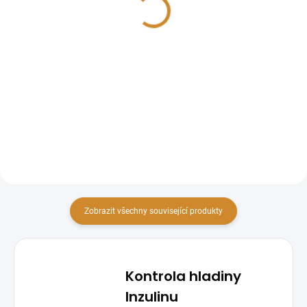
235 Kč
Detail
Do košíku
Preventivní balíček vyšetření
cukrovky je navržen pro ranou
HOMA Index je laboratorní
detekci a sledování diabetes
vyšetření z krve, které pomáhá
mellitus (cukrovky). Tento balíček
hodnotit inzulinovou rezistenci a
typicky zahrnuje měření hladiny
funkci beta-buněk slinivky břišní.
glukózy v krvi...
Zobrazit všechny související produkty
Kontrola hladiny
Inzulinu