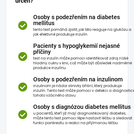
určen?
Osoby s podezřením na diabetes
mellitus
tento test pomáhá zjistit, jak tělo reaguje na glukózu a
jak efektivně produkuje inzulín
Pacienty s hypoglykemií nejasné
příčiny
test na inzulín může pomoci identifikovat zdroj nízké
hladiny cukru v krvi, což může být důsledek nadměrné
produkce inzulínu
Osoby s podezřením na inzulinom
inzulinom je nádor slinivky břišní, který produkuje
inzulín. Tento test může pomoci v detekci a diagnostic
tohoto vzácného stavu
Osoby s diagnózou diabetes mellitus
u pacientů, kteří již mají diagnostikovaný diabetes,
může tento test pomoci lépe nastavit léčbu a sledovat
funkci pankreatu a reakci na přijímanou léčbu