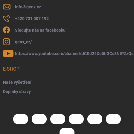
info
@
genx.cz
+420 731 007 192
Sledujte nás na facebooku
genx_cz/
https://www.youtube.com/channel/UCKd24Xo5hGCs8NfPZzQs
E-SHOP
Naše vyšetření
Doplňky stravy