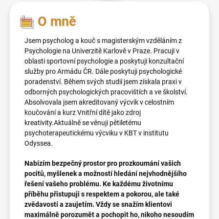
O mně
Jsem psycholog a kouč s magisterským vzděláním z
Psychologie na Univerzitě Karlově v Praze. Pracuji v
oblasti sportovní psychologie a poskytuji konzultační
služby pro Armádu ČR. Dále poskytuji psychologické
poradenství. Během svých studií jsem získala praxi v
odborných psychologických pracovištích a ve školství.
Absolvovala jsem akreditovaný výcvik v celostním
koučování a kurz Vnitřní dítě jako zdroj
kreativity.Aktuálně se věnuji pětiletému
psychoterapeutickému výcviku v KBT v institutu
Odyssea.
Nabízím bezpečný prostor pro prozkoumání vašich
pocitů, myšlenek a možností hledání nejvhodnějšího
řešení vašeho problému. Ke každému životnímu
příběhu přistupuji s respektem a pokorou, ale také
zvědavostí a zaujetím.
Vždy se snažím klientovi
maximálně porozumět a pochopit ho, nikoho nesoudím