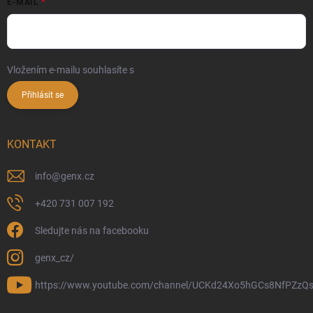
E-MAIL
Vložením e-mailu souhlasíte s
podmínkami ochrany osobních údajů
Přihlásit se
KONTAKT
info
@
genx.cz
+420 731 007 192
Sledujte nás na facebooku
genx_cz/
https://www.youtube.com/channel/UCKd24Xo5hGCs8NfPZzQs