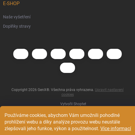
E-SHOP
Naše vyšetření
Doplňky stravy
Copyright 2026
GenX®
. Všechna práva vyhrazena.
Upravit nastavení
cookies
Vytvořil Shoptet
Používáme cookies, abychom Vám umožnili pohodlné
prohlížení webu a díky analýze provozu webu neustále
zlepšovali jeho funkce, výkon a použitelnost.
Více informací