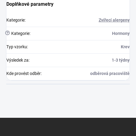
Doplňkové parametry
Kategorie
:
Zvířecí alergeny
?
Kategorie
:
Hormony
Typ vzorku
:
Krev
Výsledek za
:
1-3 týdny
Kde provést odběr
:
odběrová pracoviště
Zápatí