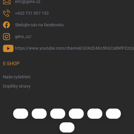
info
@
genx.cz
+420 731 007 192
Sledujte nás na facebooku
genx_cz/
https://www.youtube.com/channel/UCKd24Xo5hGCs8NfPZzQs
E-SHOP
Naše vyšetření
Doplňky stravy