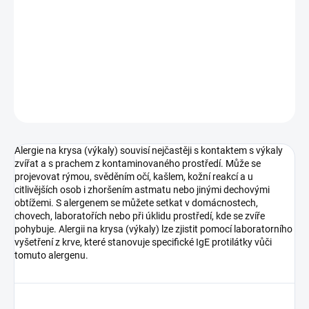
Typ vzorku:
Krev
Výsledek za:
1-3 týdny
Kde provést odběr:
odběrová pracoviště
DETAILNÍ INFORMACE
ZEPTAT SE
Alergie na krysa (výkaly) souvisí nejčastěji s kontaktem s výkaly
zvířat a s prachem z kontaminovaného prostředí. Může se
projevovat rýmou, svěděním očí, kašlem, kožní reakcí a u
citlivějších osob i zhoršením astmatu nebo jinými dechovými
obtížemi. S alergenem se můžete setkat v domácnostech,
chovech, laboratořích nebo při úklidu prostředí, kde se zvíře
pohybuje. Alergii na krysa (výkaly) lze zjistit pomocí laboratorního
vyšetření z krve, které stanovuje specifické IgE protilátky vůči
tomuto alergenu.