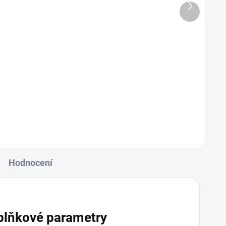
Další prod
Test na syfilis
475 Kč
Detail
Detail
 nemoci
Vyšetření na syfilis z krve je
h
diagnostický test, který se provádí k
 Klademe
detekci infekce bakterií Treponema
pallidum, způsobující syfilis. Během
ivý...
tohoto testu se odebere malé...
Hodnocení
plňkové parametry