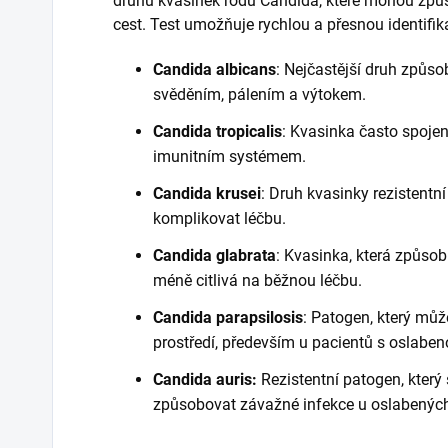
druhů kvasinek rodu Candida, které mohou způ
cest. Test umožňuje rychlou a přesnou identifik
Candida albicans
: Nejčastější druh způso
svěděním, pálením a výtokem.
Candida tropicalis
: Kvasinka často spoje
imunitním systémem.
Candida krusei
: Druh kvasinky rezistentn
komplikovat léčbu.
Candida glabrata
: Kvasinka, která způso
méně citlivá na běžnou léčbu.
Candida parapsilosis
: Patogen, který mů
prostředí, především u pacientů s oslaben
Candida auris:
Rezistentní patogen, který
způsobovat závažné infekce u oslabených