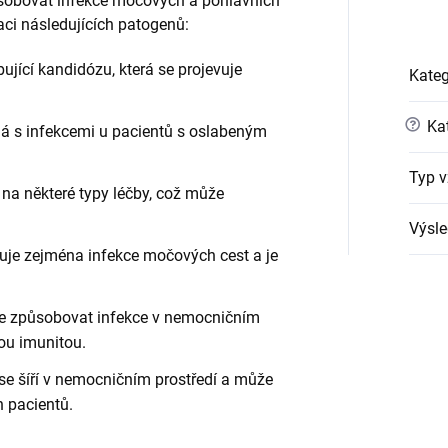
sobovat infekce močových a pohlavních
aci následujících patogenů:
bující kandidózu, která se projevuje
Kateg
?
Kat
ná s infekcemi u pacientů s oslabeným
Typ v
í na některé typy léčby, což může
Výsle
buje zejména infekce močových cest a je
že způsobovat infekce v nemocničním
ou imunitou.
 se šíří v nemocničním prostředí a může
 pacientů.