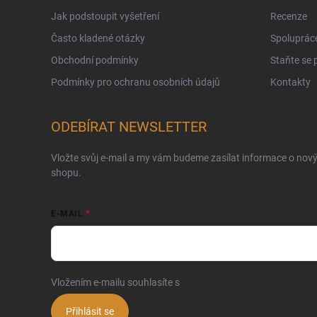
Jak podstoupit vyšetření
Recenze
Často kladené otázky
Spoluprác
Obchodní podmínky
Staňte se
Podmínky pro ochranu osobních údajů
Kontakty
ODEBÍRAT NEWSLETTER
Vložte svůj e-mail a my vám budeme zasílat informace o nov
shopu.
E-MAIL
Vložením e-mailu souhlasíte s
podmínkami ochrany osobních
Přihlásit se