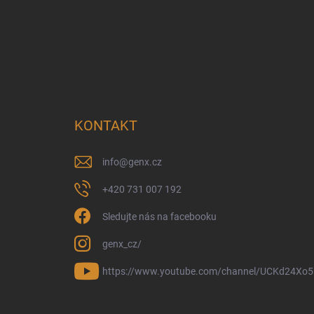
KONTAKT
info
@
genx.cz
+420 731 007 192
Sledujte nás na facebooku
genx_cz/
https://www.youtube.com/channel/UCKd24Xo