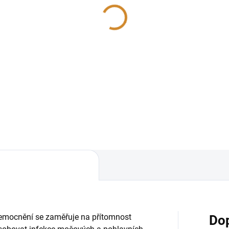
7+
Zdravá intimita
05 Kč
825 Kč
Detail
od
í z moči na simultánní detekci
Balíček vyšetření na pohlavní
vně přenosných patogenů
je určen k detekci nejčastějšíc
e laboratorní test zaměřený
sexuálně přenosných infekcí.
mnost následujících infekcí:
velký důraz
albicans (Kandidóza),...
na diskrétnost, soukromí a citl
nemocnění se zaměřuje na přítomnost
Do