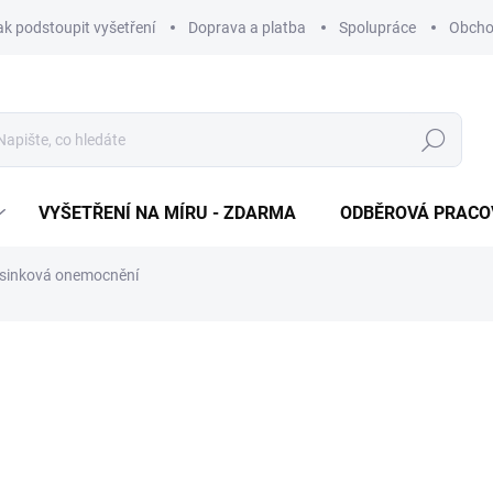
ak podstoupit vyšetření
Doprava a platba
Spolupráce
Obcho
Hledat
VYŠETŘENÍ NA MÍRU - ZDARMA
ODBĚROVÁ PRACO
sinková onemocnění
od
1 670 Kč
Měrná cena:
VARIANTA
ODBĚROVÁ PRACOVIŠTĚ