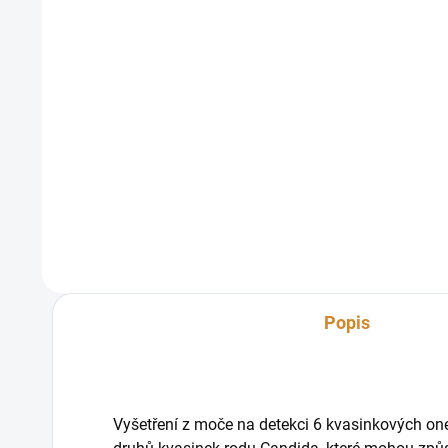
STD 7
STD 
1 900 Kč
2 2
od
Detail
od
Vyšetření z moči na simultánní detekci
Vyšetřen
7 hlavních pohlavně přenosných
7 pohla
patogenů, které zahrnuje přítomnost
zahrnuj
následujících infekcí: Chlamydia
na příto
Trachomatis (Chlamydie), Neisseria...
Candida 
Popis
Vyšetření z moče na detekci 6 kvasinkových o