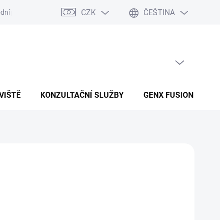
CZK
ČEŠTINA
dní podmínky
Podmínky ochrany osobních údajů
PRÁZDNÝ KOŠÍK
NÁKUPNÍ KOŠÍK
VIŠTĚ
KONZULTAČNÍ SLUŽBY
GENX FUSION
B