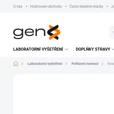
Přejít na obsah
O nás
Hodnocení obchodu
Často kladené otázky
J
LABORATORNÍ VYŠETŘENÍ
DOPLŇKY STRAVY
Domů
Laboratorní vyšetření
Pohlavní nemoci
Kva
Neohodnoceno
Podrobnosti hodnocení