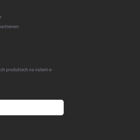
e
 partnerem
ých produktech na našem e-
 údajů