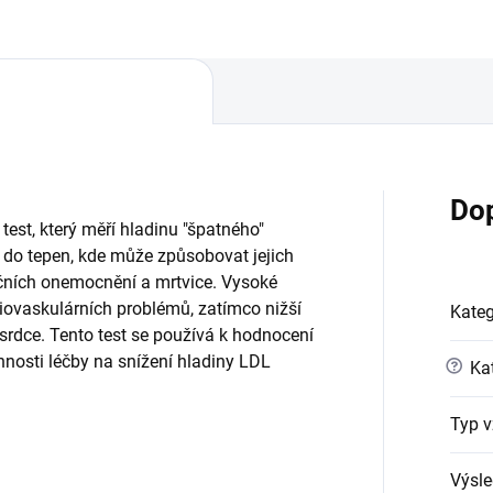
Do
 test, který měří hladinu "špatného"
ol do tepen, kde může způsobovat jejich
dečních onemocnění a mrtvice. Vysoké
iovaskulárních problémů, zatímco nižší
Kateg
srdce. Tento test se používá k hodnocení
nnosti léčby na snížení hladiny LDL
?
Kat
Typ v
Výsle