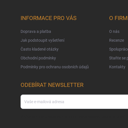
INFORMACE PRO VÁS
O FIRM
Doprava a platba
O nás
Jak podstoupit vyšetření
Recenze
Často kladené otázky
Spoluprác
Obchodní podmínky
Staňte se
Podmínky pro ochranu osobních údajů
Kontakty
ODEBÍRAT NEWSLETTER
Vložením e-mailu souhlasíte s
podmínkami ochrany osobních údajů