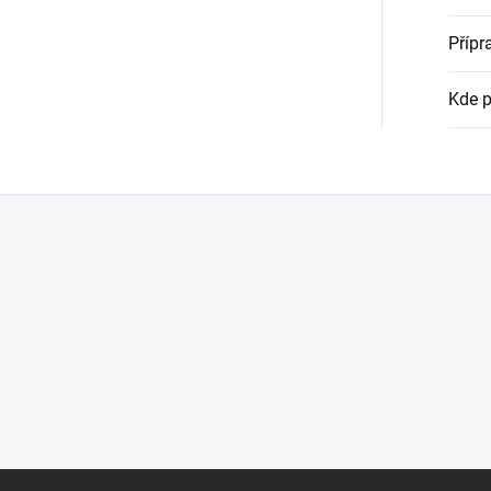
Přípr
Kde p