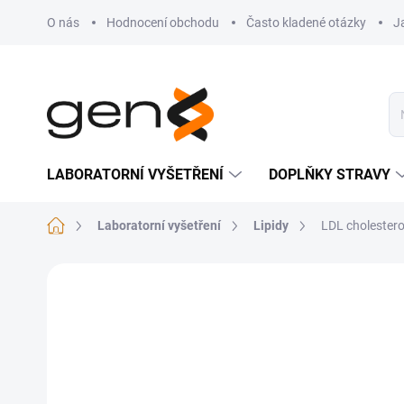
Přejít na obsah
O nás
Hodnocení obchodu
Často kladené otázky
J
LABORATORNÍ VYŠETŘENÍ
DOPLŇKY STRAVY
Domů
Laboratorní vyšetření
Lipidy
LDL cholestero
Neohodnoceno
Podrobnosti hodnocení