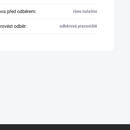
ava před odběrem
:
ráno nalačno
rovést odběr
:
odběrová pracoviště