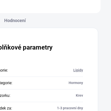
Hodnocení
plňkové parametry
orie
:
Lipidy
egorie
:
Hormony
zorku
:
Krev
dek za
:
1-3 pracovní dny