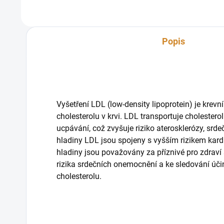
Popis
Vyšetření LDL (low-density lipoprotein) je krevní
cholesterolu v krvi. LDL transportuje cholester
ucpávání, což zvyšuje riziko aterosklerózy, sr
hladiny LDL jsou spojeny s vyšším rizikem kard
hladiny jsou považovány za příznivé pro zdraví 
rizika srdečních onemocnění a ke sledování úči
cholesterolu.