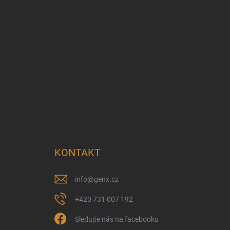
KONTAKT
info
@
genx.cz
+420 731 007 192
Sledujte nás na facebooku