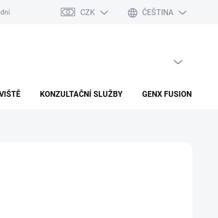
CZK
ČEŠTINA
dní podmínky
Podmínky ochrany osobních údajů
PRÁZDNÝ KOŠÍK
NÁKUPNÍ KOŠÍK
VIŠTĚ
KONZULTAČNÍ SLUŽBY
GENX FUSION
B
Přidat do košíku