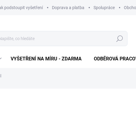
ak podstoupit vyšetření
Doprava a platba
Spolupráce
Obcho
Hledat
VYŠETŘENÍ NA MÍRU - ZDARMA
ODBĚROVÁ PRACO
l
65 Kč
Měrná cena:
ODBĚROVÁ PRACOVIŠTĚ
−
+