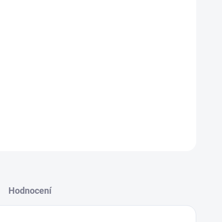
ticulata) může vyvolat alergickou reakci u citlivých
h IgE protilátek z krve pomáhá odhalit přecitlivělost a
e potíží. Vhodné při podezření na alergii nebo
íčku alergenů použijte formulář
zde
k za:
1-3 týdny
Kde provést odběr:
odběrová pracoviště
Hodnocení