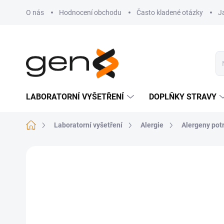
Přejít na obsah
O nás
Hodnocení obchodu
Často kladené otázky
J
LABORATORNÍ VYŠETŘENÍ
DOPLŇKY STRAVY
Domů
Laboratorní vyšetření
Alergie
Alergeny pot
Neohodnoceno
Podrobnosti hodnocení