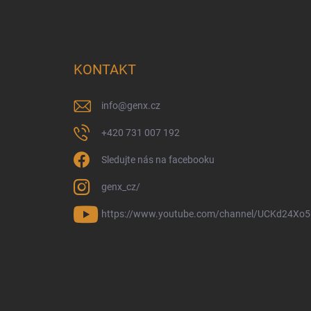
KONTAKT
info
@
genx.cz
+420 731 007 192
Sledujte nás na facebooku
genx_cz/
https://www.youtube.com/channel/UCKd24Xo