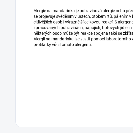
Alergie na mandarinka je potravinová alergie nebo přeci
se projevuje svěděním v ústech, otokem rtů, pálením v 
citlivějších osob i výraznější celkovou reakcí. S alerg
zpracovaných potravinách, nápojích, hotových jídlech
některých osob může být reakce spojena také se zkříženo
Alergii na mandarinka lze zjistit pomocí laboratorního v
protilátky vůči tomuto alergenu.