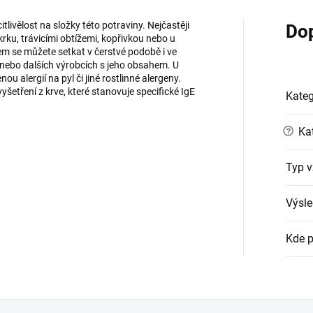
tlivělost na složky této potraviny. Nejčastěji
Do
krku, trávicími obtížemi, kopřivkou nebo u
enem se můžete setkat v čerstvé podobě i ve
 nebo dalších výrobcích s jeho obsahem. U
u alergií na pyl či jiné rostlinné alergeny.
yšetření z krve, které stanovuje specifické IgE
Kateg
?
Kat
Typ v
Výsle
Kde p