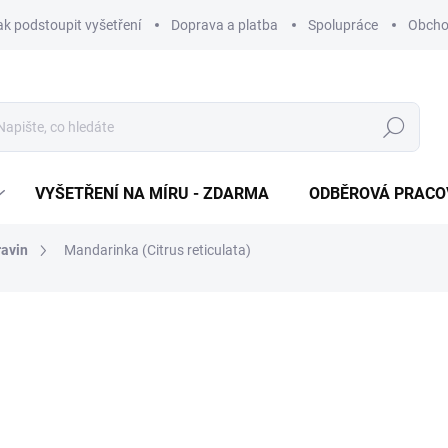
ak podstoupit vyšetření
Doprava a platba
Spolupráce
Obcho
Hledat
VYŠETŘENÍ NA MÍRU - ZDARMA
ODBĚROVÁ PRACO
ravin
Mandarinka (Citrus reticulata)
320 Kč
Měrná cena:
ODBĚROVÁ PRACOVIŠTĚ
−
+