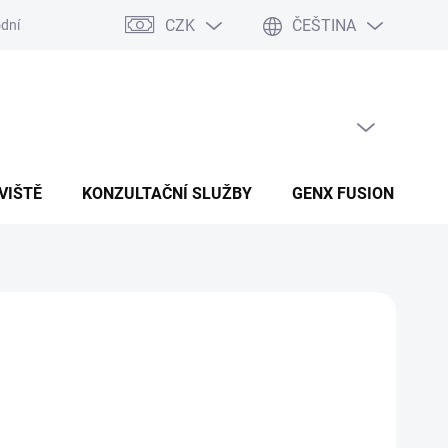
CZK
ČEŠTINA
dní podmínky
Podmínky ochrany osobních údajů
PRÁZDNÝ KOŠÍK
NÁKUPNÍ KOŠÍK
VIŠTĚ
KONZULTAČNÍ SLUŽBY
GENX FUSION
B
Přidat do košíku