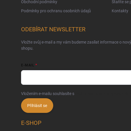
Obchodní podmínky
Staňte se
Podmínky pro ochranu osobních údajů
Kontakty
ODEBÍRAT NEWSLETTER
Vložte svůj e-mail a my vám budeme zasílat informace o nov
shopu.
E-MAIL
Vložením e-mailu souhlasíte s
podmínkami ochrany osobních
Přihlásit se
E-SHOP