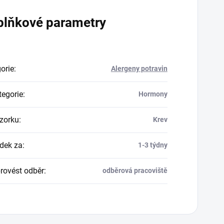
plňkové parametry
orie
:
Alergeny potravin
egorie
:
Hormony
zorku
:
Krev
dek za
:
1-3 týdny
rovést odběr
:
odběrová pracoviště