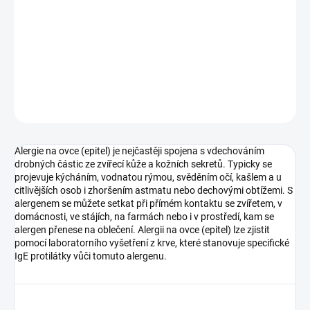
Typ vzorku:
Krev
Výsledek za:
1-3 týdny
Kde provést odběr:
odběrová pracoviště
DETAILNÍ INFORMACE
ZEPTAT SE
Alergie na ovce (epitel) je nejčastěji spojena s vdechováním
drobných částic ze zvířecí kůže a kožních sekretů. Typicky se
projevuje kýcháním, vodnatou rýmou, svěděním očí, kašlem a u
citlivějších osob i zhoršením astmatu nebo dechovými obtížemi. S
alergenem se můžete setkat při přímém kontaktu se zvířetem, v
domácnosti, ve stájích, na farmách nebo i v prostředí, kam se
alergen přenese na oblečení. Alergii na ovce (epitel) lze zjistit
pomocí laboratorního vyšetření z krve, které stanovuje specifické
IgE protilátky vůči tomuto alergenu.