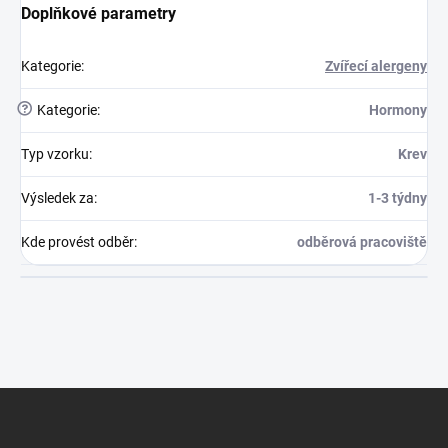
Doplňkové parametry
Kategorie
:
Zvířecí alergeny
?
Kategorie
:
Hormony
Typ vzorku
:
Krev
Výsledek za
:
1-3 týdny
Kde provést odběr
:
odběrová pracoviště
Zápatí