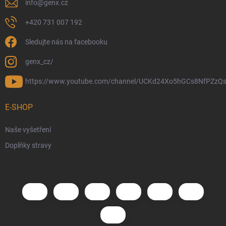
info
@
genx.cz
+420 731 007 192
Sledujte nás na facebooku
genx_cz/
https://www.youtube.com/channel/UCKd24Xo5hGCs8NfPZzQs
E-SHOP
Naše vyšetření
Doplňky stravy