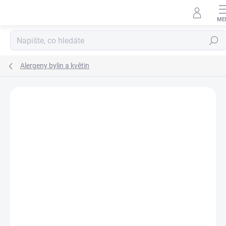
Přejít na obsah
Hledat
Alergeny bylin a květin
Podrobnosti hodnocení
Neohodnoceno