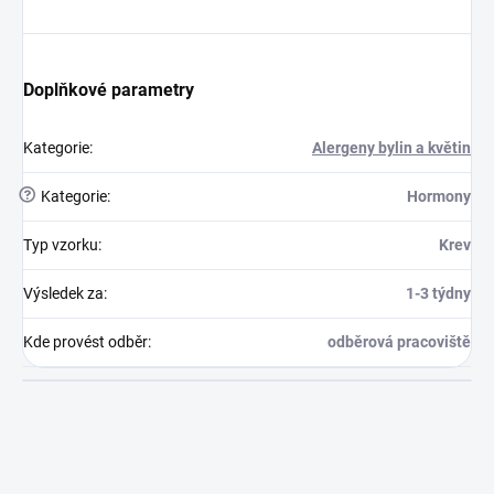
Doplňkové parametry
Kategorie
:
Alergeny bylin a květin
?
Kategorie
:
Hormony
Typ vzorku
:
Krev
Výsledek za
:
1-3 týdny
Kde provést odběr
:
odběrová pracoviště