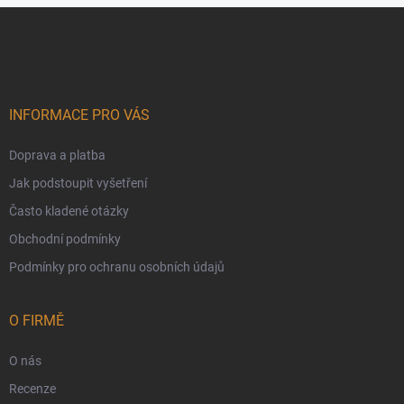
Zápatí
INFORMACE PRO VÁS
Doprava a platba
Jak podstoupit vyšetření
Často kladené otázky
Obchodní podmínky
Podmínky pro ochranu osobních údajů
O FIRMĚ
O nás
Recenze