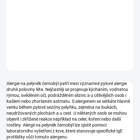
preventivní kontrole.
Pro sestavení vlastního balíčku alergenů použijte formulář
zde
Typ vzorku:
Krev
Výsledek za:
1-3 týdny
Kde provést odběr:
odběrová pracoviště
DETAILNÍ INFORMACE
ZEPTAT SE
Alergie na pelyněk černobýl patří mezi významné pylové alergie
druhé poloviny léta. Nejčastěji se projevuje kýcháním, vodnatou
rýmou, svěděním očí, podrážděním sliznic a u citlivějších osob i
kašlem nebo zhoršením astmatu. S alergenem se setkáte hlavně
venku během pylové sezóny pelyňku, zejména na loukách,
neudržovaných plochách a u cest. U některých osob se mohou
objevit i zkřížené reakce například na celer, koření nebo další
rostliny. Alergii na pelyněk černobýl lze zjistit pomocí
laboratorního vyšetření z krve, které stanovuje specifické IgE
protilátky vůči tomuto alergenu.