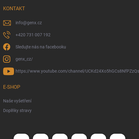
KONTAKT
info
@
genx.cz
+420 731 007 192
Sledujte nás na facebooku
genx_cz/
https://www.youtube.com/channel/UCKd24Xo5hGCs8NfPZzQs
E-SHOP
Naše vyšetření
Doplňky stravy