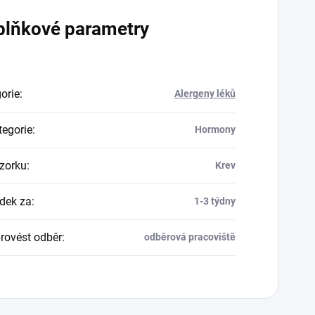
plňkové parametry
orie
:
Alergeny léků
egorie
:
Hormony
zorku
:
Krev
dek za
:
1-3 týdny
rovést odběr
:
odběrová pracoviště