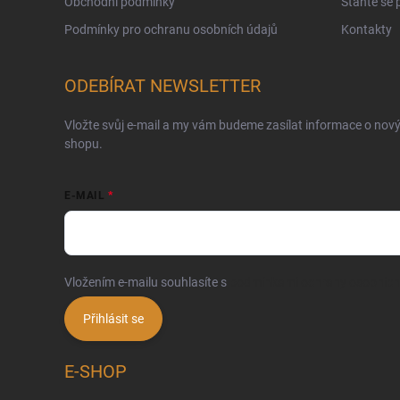
Obchodní podmínky
Staňte se
Podmínky pro ochranu osobních údajů
Kontakty
ODEBÍRAT NEWSLETTER
Vložte svůj e-mail a my vám budeme zasílat informace o nov
shopu.
E-MAIL
Vložením e-mailu souhlasíte s
podmínkami ochrany osobních
Přihlásit se
E-SHOP