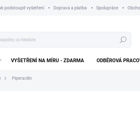
ak podstoupit vyšetření
Doprava a platba
Spolupráce
Obcho
Hledat
VYŠETŘENÍ NA MÍRU - ZDARMA
ODBĚROVÁ PRACO
ů
Piperacilin
320 Kč
Měrná cena:
ODBĚROVÁ PRACOVIŠTĚ
−
+