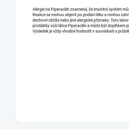
Alergie na Piperacilin znamená, že imunitní systém může
Reakce se mohou objevit po podání léku a mohou zahrno
dechové obtíže nebo jiné alergické příznaky. Toto labor
protilátky vůči látce Piperacilin a může být doplňkem p
Výsledek je vždy vhodné hodnotit v souvislosti s průb