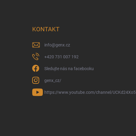
KONTAKT
info
@
genx.cz
+420 731 007 192
Sledujte nás na facebooku
genx_cz/
https://www.youtube.com/channel/UCKd24Xo