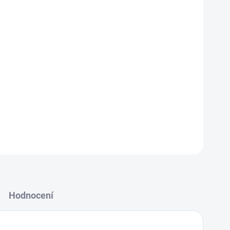
lat alergickou reakci u citlivých jedinců. Vyšetření
 krve pomáhá odhalit přecitlivělost a identifikovat možné
podezření na alergii nebo preventivní kontrole.
íčku alergenů použijte formulář
zde
k za:
1-3 týdny
Kde provést odběr:
odběrová pracoviště
Hodnocení