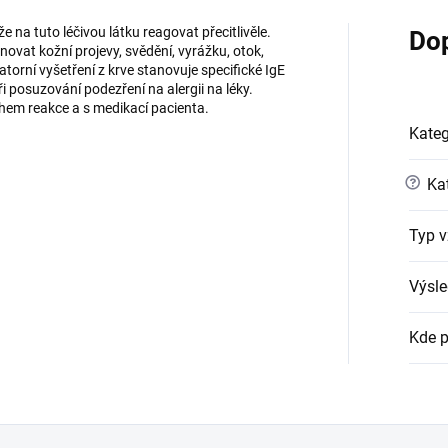
 na tuto léčivou látku reagovat přecitlivěle.
Do
vat kožní projevy, svědění, vyrážku, otok,
atorní vyšetření z krve stanovuje specifické IgE
ři posuzování podezření na alergii na léky.
ěhem reakce a s medikací pacienta.
Kateg
?
Kat
Typ v
Výsle
Kde p