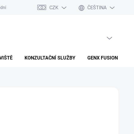
CZK
ČEŠTINA
dní podmínky
Podmínky ochrany osobních údajů
PRÁZDNÝ KOŠÍK
NÁKUPNÍ KOŠÍK
VIŠTĚ
KONZULTAČNÍ SLUŽBY
GENX FUSION
B
Přidat do košíku