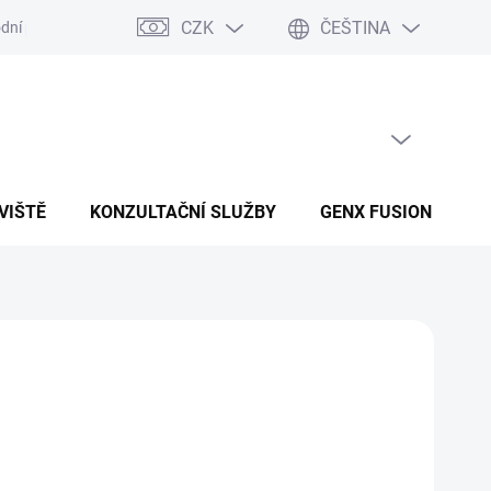
CZK
ČEŠTINA
dní podmínky
Podmínky ochrany osobních údajů
PRÁZDNÝ KOŠÍK
NÁKUPNÍ KOŠÍK
VIŠTĚ
KONZULTAČNÍ SLUŽBY
GENX FUSION
B
Přidat do košíku