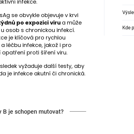
ktivní infekce.
Výsle
sAg se obvykle objevuje v krvi
 týdnů po expozici viru
a může
Kde p
 u osob s chronickou infekcí.
ce je klíčová pro rychlou
i a léčbu infekce, jakož i pro
 opatření proti šíření viru.
ýsledek vyžaduje další testy, aby
zda je infekce akutní či chronická.
idy B je schopen mutovat?