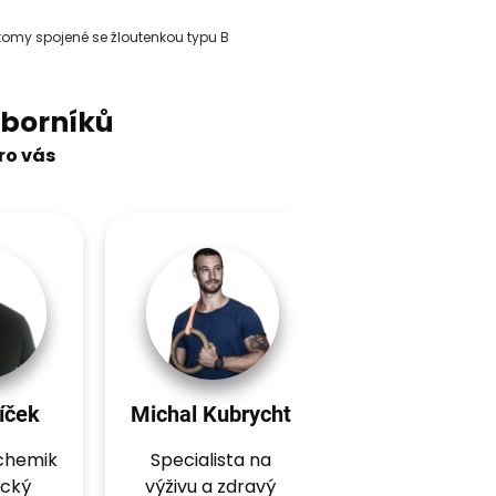
tomy spojené se žloutenkou typu B
borníků
pro vás
íček
Michal Kubrycht
Matěj Řeháč
ochemik
Specialista na
Specialista n
ický
výživu a zdravý
výživu a zdra