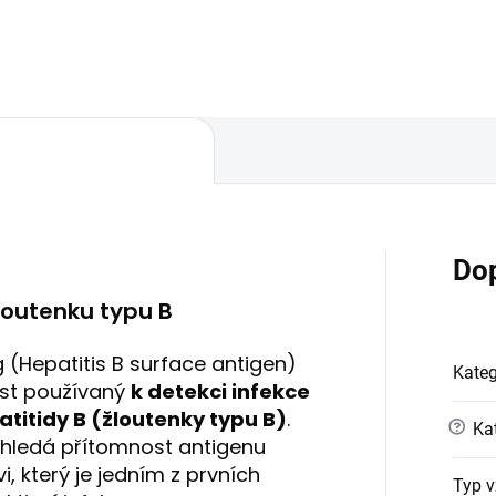
 přítomnost IgM protilátek
protilátek proti povrchovému
u hepatitidy A v krvi...
antigenu viru hepatitidy B (žl
typu B).
Do
loutenku typu B
 (Hepatitis B surface antigen)
Kateg
test používaný
k detekci infekce
titidy B (žloutenky typu B)
.
?
Kat
 hledá přítomnost antigenu
i, který je jedním z prvních
Typ v