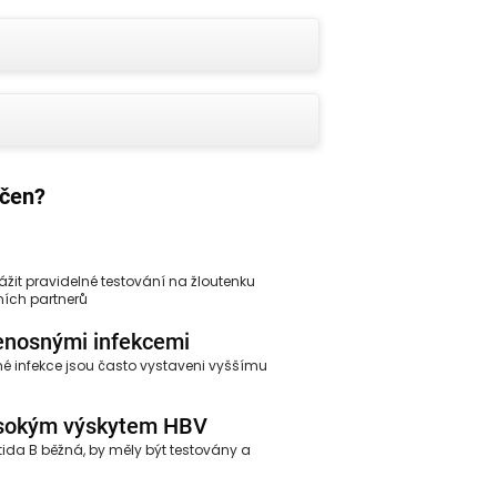
rčen?
vážit pravidelné testování na žloutenku
lních partnerů
řenosnými infekcemi
né infekce jsou často vystaveni vyššímu
vysokým výskytem HBV
itida B běžná, by měly být testovány a