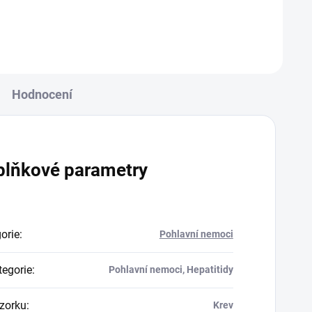
zaměřuje primárně na detekci...
outenkty
Hodnocení
plňkové parametry
orie
:
Pohlavní nemoci
egorie
:
Pohlavní nemoci, Hepatitidy
zorku
:
Krev