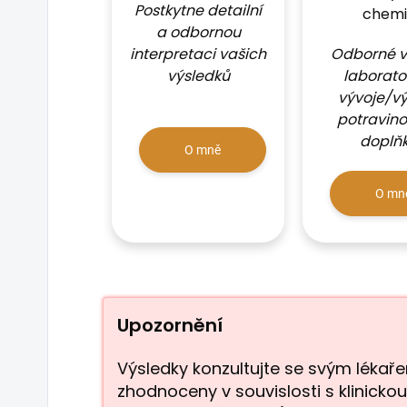
Postkytne detailní
chemi
a odbornou
interpretaci vašich
Odborné v
výsledků
laborato
vývoje/v
potravin
doplň
O mně
O mn
Upozornění
Výsledky konzultujte se svým lékař
zhodnoceny v souvislosti s klinickou