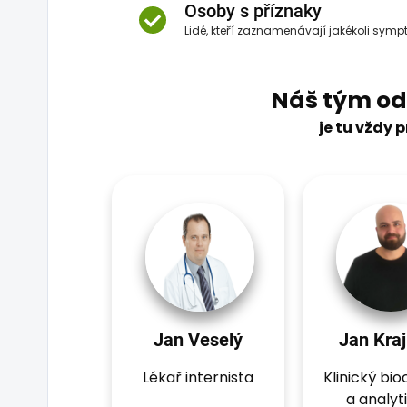
Osoby s příznaky
Lidé, kteří zaznamenávají jakékoli symp
Náš tým od
je tu vždy 
Jan Veselý
Jan Kraj
Lékař internista
Klinický bi
a analyt