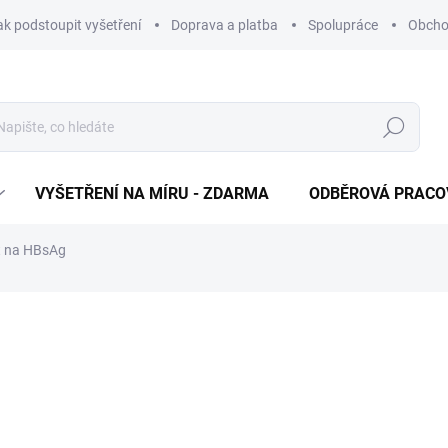
ak podstoupit vyšetření
Doprava a platba
Spolupráce
Obcho
Hledat
VYŠETŘENÍ NA MÍRU - ZDARMA
ODBĚROVÁ PRACO
t na HBsAg
265 Kč
Měrná cena:
ODBĚROVÁ PRACOVIŠTĚ
−
+