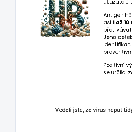
ukazatelů a
Antigen HB
asi
1 až 10
přetrvávat
Jeho detek
identifikac
preventivní
Pozitivní v
se určilo, 
Věděli jste, že virus hepatit