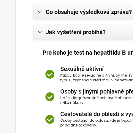
Co obsahuje výsledková zpráva?
Jak vyšetření probíhá?
Pro koho je test na hepatitidu B u
Sexuálně aktivní
Každý, kdo je sexuálně aktivní, by měl z
typu B, zejména ti, kteří mají více sexuá
Osoby s jinými pohlavně p
Lidé s diagnózou jiné pohlavně přenost
riziku nákazy
Cestovatelé do oblastí s 
Osoby cestující do oblastí, kde je hepat
případně očkovány.