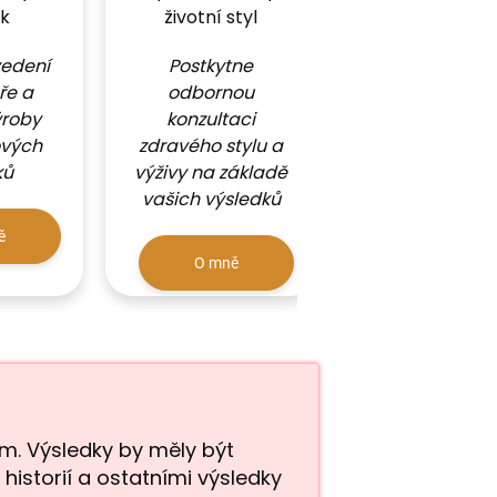
k
životní styl
životní styl
edení
Postkytne
Postkytne
ře a
odbornou
odbornou
ýroby
konzultaci
konzultaci
ových
zdravého stylu a
životního styl
ků
výživy na základě
výživy na zákl
vašich výsledků
vašich výsled
ě
O mně
O mně
em. Výsledky by měly být
 historií a ostatními výsledky