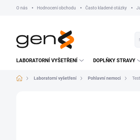
Přejít na obsah
O nás
Hodnocení obchodu
Často kladené otázky
J
LABORATORNÍ VYŠETŘENÍ
DOPLŇKY STRAVY
Domů
Laboratorní vyšetření
Pohlavní nemoci
Tes
Neohodnoceno
Podrobnosti hodnocení