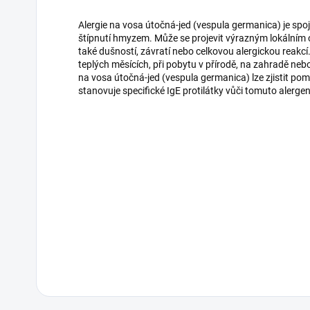
Alergie na vosa útočná-jed (vespula germanica) je spo
štípnutí hmyzem. Může se projevit výrazným lokálním 
také dušností, závratí nebo celkovou alergickou reakc
teplých měsících, při pobytu v přírodě, na zahradě nebo
na vosa útočná-jed (vespula germanica) lze zjistit pomo
stanovuje specifické IgE protilátky vůči tomuto alerge