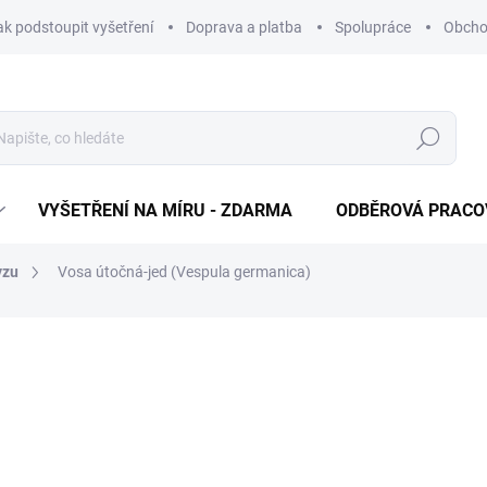
ak podstoupit vyšetření
Doprava a platba
Spolupráce
Obcho
Hledat
VYŠETŘENÍ NA MÍRU - ZDARMA
ODBĚROVÁ PRACO
yzu
Vosa útočná-jed (Vespula germanica)
320 Kč
Měrná cena:
ODBĚROVÁ PRACOVIŠTĚ
−
+