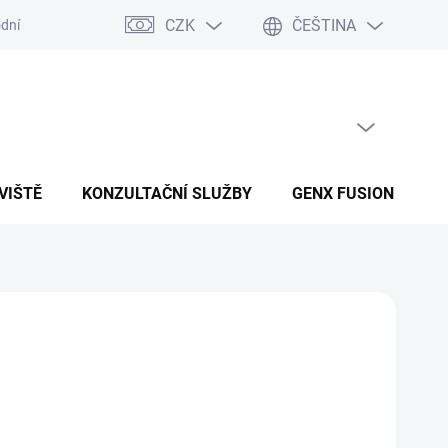
CZK
ČEŠTINA
dní podmínky
Podmínky ochrany osobních údajů
PRÁZDNÝ KOŠÍK
NÁKUPNÍ KOŠÍK
VIŠTĚ
KONZULTAČNÍ SLUŽBY
GENX FUSION
B
Přidat do košíku