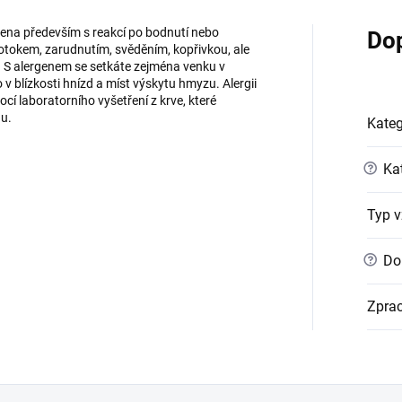
jena především s reakcí po bodnutí nebo
Do
otokem, zarudnutím, svěděním, kopřivkou, ale
í. S alergenem se setkáte zejména venku v
 v blízkosti hnízd a míst výskytu hmyzu. Alergii
cí laboratorního vyšetření z krve, které
nu.
Kateg
?
Kat
Typ v
?
Dob
Zpra