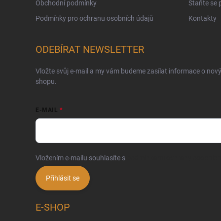
Obchodní podmínky
Staňte se
Podmínky pro ochranu osobních údajů
Kontakty
ODEBÍRAT NEWSLETTER
Vložte svůj e-mail a my vám budeme zasílat informace o nov
shopu.
E-MAIL
Vložením e-mailu souhlasíte s
podmínkami ochrany osobních
Přihlásit se
E-SHOP