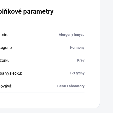
plňkové parametry
orie
:
Alergeny hmyzu
egorie
:
Hormony
zorku
:
Krev
a výsledku
:
1-3 týdny
covává
:
GenX Laboratory