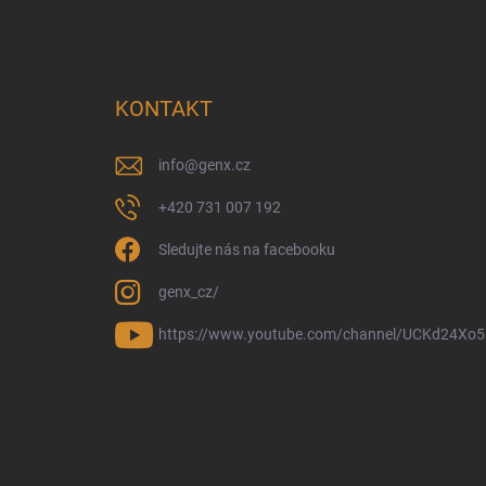
KONTAKT
info
@
genx.cz
+420 731 007 192
Sledujte nás na facebooku
genx_cz/
https://www.youtube.com/channel/UCKd24Xo