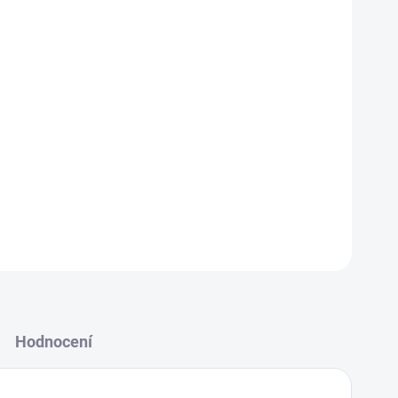
spula germanica) může vyvolat alergickou reakci u
specifických IgE protilátek z krve pomáhá odhalit
t možné spouštěče potíží. Vhodné při podezření na alergii
íčku alergenů použijte formulář
zde
Hodnocení