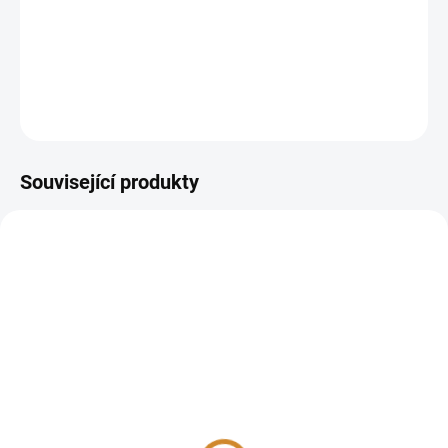
Kde provést odběr:
odběrová pracoviště
DETAILNÍ INFORMACE
ZEPTAT SE
Související produkty
Zdravá játra
GGT (gama-
glutamyltransferáza)
190 Kč