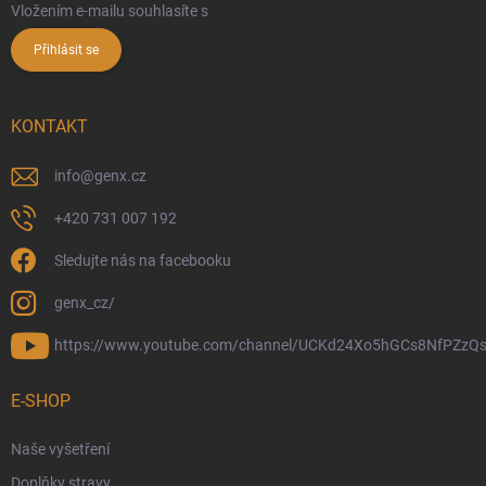
Vložením e-mailu souhlasíte s
podmínkami ochrany osobních údajů
Přihlásit se
KONTAKT
info
@
genx.cz
+420 731 007 192
Sledujte nás na facebooku
genx_cz/
https://www.youtube.com/channel/UCKd24Xo5hGCs8NfPZzQs
E-SHOP
Naše vyšetření
Doplňky stravy