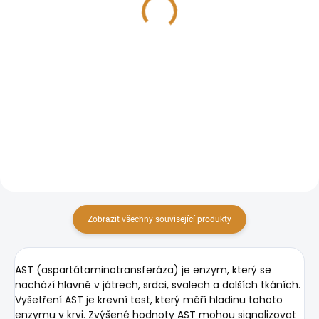
25 Kč
Detail
Do košíku
Preventivní balíček vyšetření jater
je zaměřen na hodnocení zdraví a
Vyšetření GGT (gama-
funkčnosti jater. Obsahuje krevní
glutamyltransferáza) je krevní
testy, které zjišťují hladiny
test, který měří hladinu tohoto
jaterních enzymů, jako jsou ALT,
enzymu v krvi. Zvýšené hladiny
AST, ALP,...
GGT mohou naznačovat
poškození jater nebo problémy
se...
Zobrazit všechny související produkty
AST (aspartátaminotransferáza) je enzym, který se
nachází hlavně v játrech, srdci, svalech a dalších tkáních.
Vyšetření AST je krevní test, který měří hladinu tohoto
enzymu v krvi. Zvýšené hodnoty AST mohou signalizovat