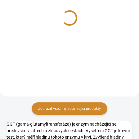
Zdravá játra
AST-
aspartátaminotransferáz
190 Kč
20 Kč
Detail
Do košíku
Preventivní balíček vyšetření jater
je zaměřen na hodnocení zdraví a
Vyšetření AST
funkčnosti jater. Obsahuje krevní
(aspartátaminotransferáza) je
testy, které zjišťují hladiny
krevní test, který měří hladinu
jaterních enzymů, jako jsou ALT,
tohoto enzymu v krvi. Zvýšené
AST, ALP,...
hodnoty AST mohou signalizovat
poškození buněk těchto orgánů,
zejména...
Zobrazit všechny související produkty
GGT (gama-glutamyltransferáza) je enzym nacházející se
především v játrech a žlučových cestách. Vyšetření GGT je krevní
test, který měří hladinu tohoto enzymu v krvi. Zvýšené hladiny