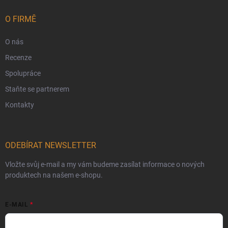
O FIRMĚ
O nás
Recenze
Spolupráce
Staňte se partnerem
Kontakty
ODEBÍRAT NEWSLETTER
Vložte svůj e-mail a my vám budeme zasílat informace o nových
produktech na našem e-shopu.
E-MAIL