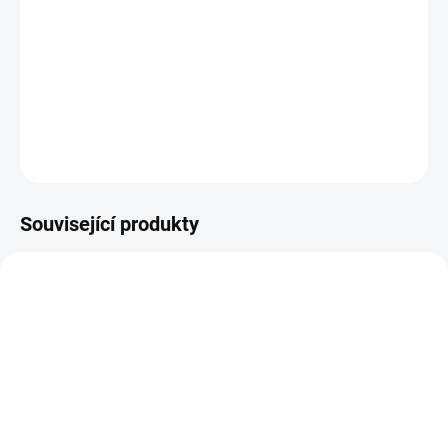
Typ vzorku:
Krev
Výsledek za:
1-3 pracovní dny
Kde provést odběr:
odběrová pracoviště
DETAILNÍ INFORMACE
ZEPTAT SE
Související produkty