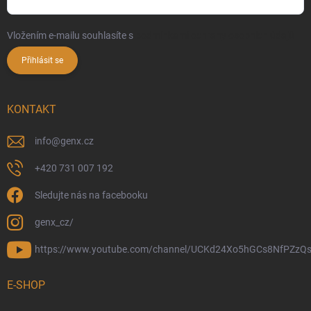
Vložením e-mailu souhlasíte s
podmínkami ochrany osobních údajů
Přihlásit se
KONTAKT
info
@
genx.cz
+420 731 007 192
Sledujte nás na facebooku
genx_cz/
https://www.youtube.com/channel/UCKd24Xo5hGCs8NfPZzQs
E-SHOP