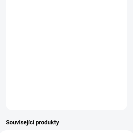
Care+
je rostlinný doplněk stravy zaměřený na podporu trávení,
pravidelné stolice a přirozené rovnováhy střev. Kombinuje
vlákninu a rostlinné extrakty, které mohou podporovat přirozené
fungování trávicího systému.
Dávkování:
3-5 kapslí denně
Počet kapslí v balení:
100
Vystačí na:
30 dní
Složení:
zde
DETAILNÍ INFORMACE
ZEPTAT SE
Související produkty