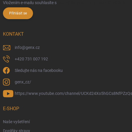
Vložením e-mailu souhlasíte s
podmínkami ochrany osobních údajů
Přihlásit se
KONTAKT
info
@
genx.cz
+420 731 007 192
Sledujte nás na facebooku
genx_cz/
https://www.youtube.com/channel/UCKd24Xo5hGCs8NfPZzQs
E-SHOP
Naše vyšetření
Doplňky stravy